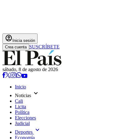
account_circle
Inicia sesión
SUSCRÍBETE
Crea cuenta
sábado, 8 de agosto de 2026
Inicio
expand_more
Noticias
Cali
Licita
Política
Elecciones
Judicial
expand_more
Deportes
Economía