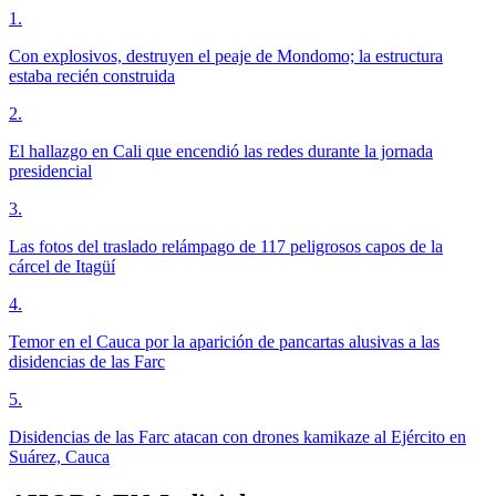
1
.
Con explosivos, destruyen el peaje de Mondomo; la estructura
estaba recién construida
2
.
El hallazgo en Cali que encendió las redes durante la jornada
presidencial
3
.
Las fotos del traslado relámpago de 117 peligrosos capos de la
cárcel de Itagüí
4
.
Temor en el Cauca por la aparición de pancartas alusivas a las
disidencias de las Farc
5
.
Disidencias de las Farc atacan con drones kamikaze al Ejército en
Suárez, Cauca