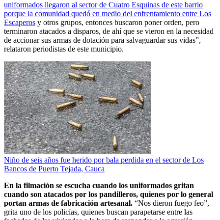
uniformados llegaron al sector de Cuatro Esquinas de este barrio
porque la comunidad quedó en medio del enfrentamiento entre Los
Escaperos
y otros grupos, entonces buscaron poner orden, pero
terminaron atacados a disparos, de ahí que se vieron en la necesidad
de accionar sus armas de dotación para salvaguardar sus vidas”,
relataron periodistas de este municipio.
Niño de seis años fue herido por bala perdida en el sector de Los
Bancos de Puerto Tejada, Cauca
En la filmación se escucha cuando los uniformados gritan
cuando son atacados por los pandilleros, quienes por lo general
portan armas de fabricación artesanal.
“Nos dieron fuego feo”,
grita uno de los policías, quienes buscan parapetarse entre las