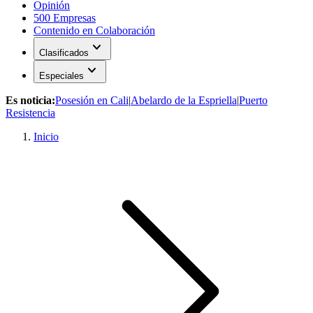
Opinión
500 Empresas
Contenido en Colaboración
expand_more
Clasificados
expand_more
Especiales
Es noticia:
Posesión en Cali
|
Abelardo de la Espriella
|
Puerto
Resistencia
Inicio