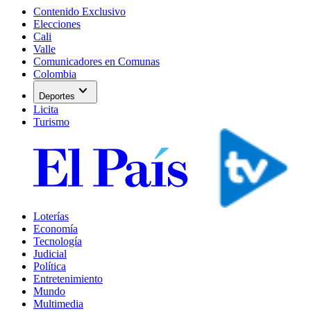
Contenido Exclusivo
Elecciones
Cali
Valle
Comunicadores en Comunas
Colombia
expand_more
Deportes
Licita
Turismo
Loterías
Economía
Tecnología
Judicial
Política
Entretenimiento
Mundo
Multimedia