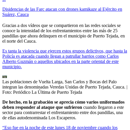
Disidencias de las Farc atacan con drones kamikaze al Ejército en
Suárez, Cauca
Gracias a dos vídeos que se compartieron en las redes sociales se
conoce la intensidad de los enfrentamientos entre las más de 25
pandillas que ahora delinquen en el municipio de Puerto Tejada, en
el norte del Cauca.
Es tanta la violencia que ejercen estos grupos delictivos, que hasta la
Policía es atacada cuando llegan a patrullar barrios como Carlos
Alberto Guzmán o aquellos ubicados en la parte oriental de este
municipio.
Las poblaciones de Vuelta Larga, San Carlos y Bocas del Palo
integran las denominadas Veredas Unidas de Puerto Tejada, Cauca.
|
Foto:
Periódico La Última de Puerto Tejada
De hecho, en la grabación se aprecia cómo varios uniformados
deben responder al ataque que sufrieron
cuando llegaron a este
sector para contrarrestar el enfrentamiento entre dos pandillas, una
de ellas autodenominada Los Escaperos.
“Eso fue en la noche de este lunes 18 de noviembre cuando los