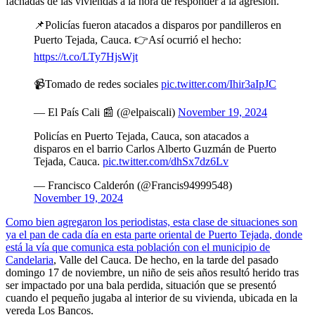
fachadas de las viviendas a la hora de responder a la agresión.
📌Policías fueron atacados a disparos por pandilleros en
Puerto Tejada, Cauca. 👉Así ocurrió el hecho:
https://t.co/LTy7HjsWjt
📹Tomado de redes sociales
pic.twitter.com/Ihir3aIpJC
— El País Cali 📰 (@elpaiscali)
November 19, 2024
Policías en Puerto Tejada, Cauca, son atacados a
disparos en el barrio Carlos Alberto Guzmán de Puerto
Tejada, Cauca.
pic.twitter.com/dhSx7dz6Lv
— Francisco Calderón (@Francis94999548)
November 19, 2024
Como bien agregaron los periodistas, esta clase de situaciones son
ya el pan de cada día en esta parte oriental de Puerto Tejada, donde
está la vía que comunica esta población con el municipio de
Candelaria
, Valle del Cauca. De hecho, en la tarde del pasado
domingo 17 de noviembre, un niño de seis años resultó herido tras
ser impactado por una bala perdida, situación que se presentó
cuando el pequeño jugaba al interior de su vivienda, ubicada en la
vereda Los Bancos.