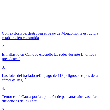
1
.
Con explosivos, destruyen el peaje de Mondomo; la estructura
estaba recién construida
2
.
El hallazgo en Cali que encendió las redes durante la jornada
presidencial
3
.
Las fotos del traslado relámpago de 117 peligrosos capos de la
cárcel de Itagüí
4
.
Temor en el Cauca por la aparición de pancartas alusivas a las
disidencias de las Farc
5
.