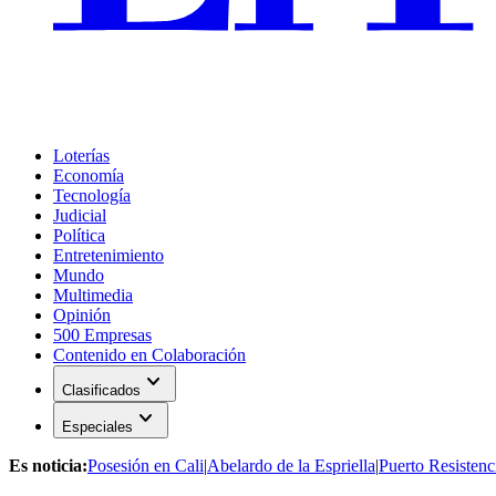
Loterías
Economía
Tecnología
Judicial
Política
Entretenimiento
Mundo
Multimedia
Opinión
500 Empresas
Contenido en Colaboración
expand_more
Clasificados
expand_more
Especiales
Es noticia:
Posesión en Cali
|
Abelardo de la Espriella
|
Puerto Resistenc