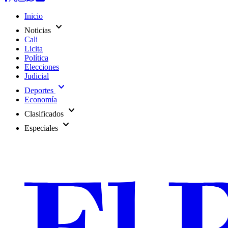
Inicio
expand_more
Noticias
Cali
Licita
Política
Elecciones
Judicial
expand_more
Deportes
Economía
expand_more
Clasificados
expand_more
Especiales