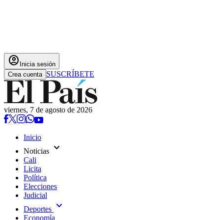
account_circle
Inicia sesión
SUSCRÍBETE
Crea cuenta
viernes, 7 de agosto de 2026
Inicio
expand_more
Noticias
Cali
Licita
Política
Elecciones
Judicial
expand_more
Deportes
Economía