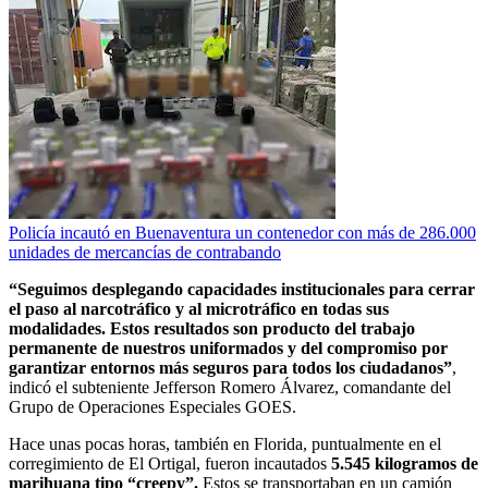
Policía incautó en Buenaventura un contenedor con más de 286.000
unidades de mercancías de contrabando
“Seguimos desplegando capacidades institucionales para cerrar
el paso al narcotráfico y al microtráfico en todas sus
modalidades. Estos resultados son producto del trabajo
permanente de nuestros uniformados y del compromiso por
garantizar entornos más seguros para todos los ciudadanos”
,
indicó el subteniente Jefferson Romero Álvarez, comandante del
Grupo de Operaciones Especiales GOES.
Hace unas pocas horas, también en Florida, puntualmente en el
corregimiento de El Ortigal, fueron incautados
5.545 kilogramos de
marihuana tipo “creepy”.
Estos se transportaban en un camión