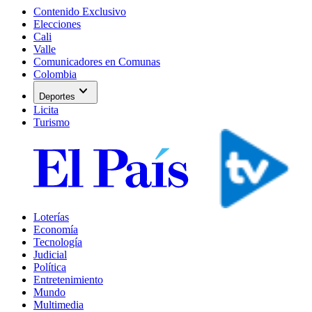
Contenido Exclusivo
Elecciones
Cali
Valle
Comunicadores en Comunas
Colombia
expand_more
Deportes
Licita
Turismo
Loterías
Economía
Tecnología
Judicial
Política
Entretenimiento
Mundo
Multimedia