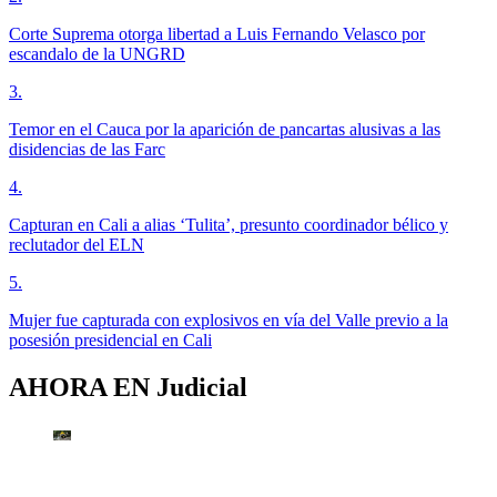
Corte Suprema otorga libertad a Luis Fernando Velasco por
escandalo de la UNGRD
3
.
Temor en el Cauca por la aparición de pancartas alusivas a las
disidencias de las Farc
4
.
Capturan en Cali a alias ‘Tulita’, presunto coordinador bélico y
reclutador del ELN
5
.
Mujer fue capturada con explosivos en vía del Valle previo a la
posesión presidencial en Cali
AHORA EN
Judicial