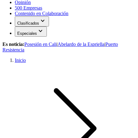
Opinión
500 Empresas
Contenido en Colaboración
expand_more
Clasificados
expand_more
Especiales
Es noticia:
Posesión en Cali
|
Abelardo de la Espriella
|
Puerto
Resistencia
Inicio