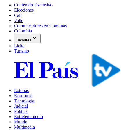
Contenido Exclusivo
Elecciones
Cali
Valle
Comunicadores en Comunas
Colombia
expand_more
Deportes
Licita
Turismo
Loterías
Economía
Tecnología
Judicial
Política
Entretenimiento
Mundo
Multimedia