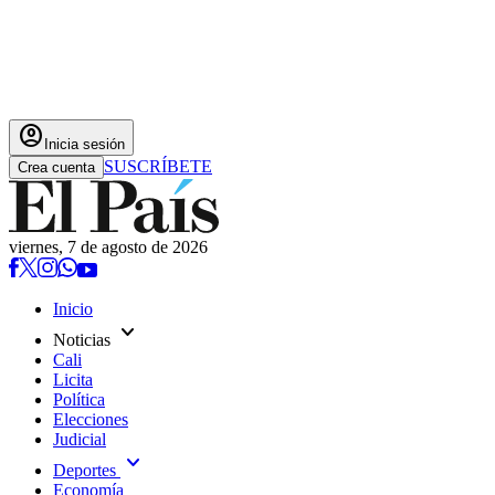
account_circle
Inicia sesión
SUSCRÍBETE
Crea cuenta
viernes, 7 de agosto de 2026
Inicio
expand_more
Noticias
Cali
Licita
Política
Elecciones
Judicial
expand_more
Deportes
Economía