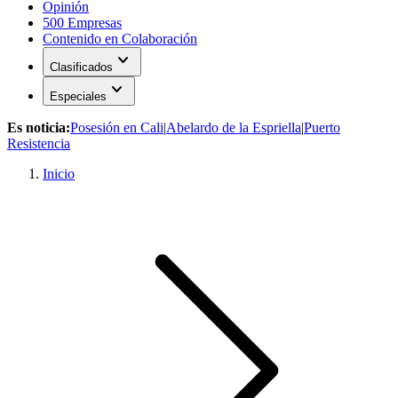
Opinión
500 Empresas
Contenido en Colaboración
expand_more
Clasificados
expand_more
Especiales
Es noticia:
Posesión en Cali
|
Abelardo de la Espriella
|
Puerto
Resistencia
Inicio