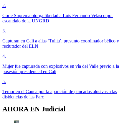
2
.
Corte Suprema otorga libertad a Luis Fernando Velasco por
escandalo de la UNGRD
3
.
Capturan en Cali a alias ‘Tulita’, presunto coordinador bélico y
reclutador del ELN
4
.
Mujer fue capturada con explosivos en vía del Valle previo a la
posesión presidencial en Cali
5
.
Temor en el Cauca por la aparición de pancartas alusivas a las
disidencias de las Farc
AHORA EN
Judicial