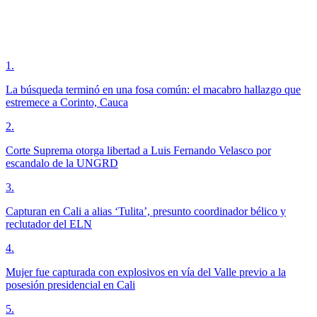
1
.
La búsqueda terminó en una fosa común: el macabro hallazgo que
estremece a Corinto, Cauca
2
.
Corte Suprema otorga libertad a Luis Fernando Velasco por
escandalo de la UNGRD
3
.
Capturan en Cali a alias ‘Tulita’, presunto coordinador bélico y
reclutador del ELN
4
.
Mujer fue capturada con explosivos en vía del Valle previo a la
posesión presidencial en Cali
5
.