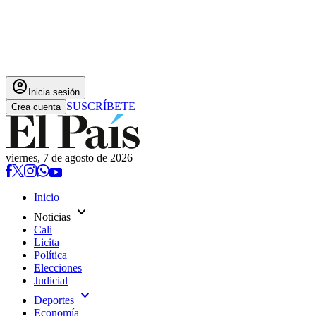
account_circle
Inicia sesión
SUSCRÍBETE
Crea cuenta
viernes, 7 de agosto de 2026
Inicio
expand_more
Noticias
Cali
Licita
Política
Elecciones
Judicial
expand_more
Deportes
Economía