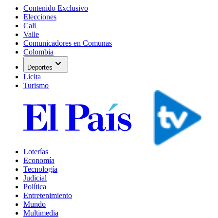
Contenido Exclusivo
Elecciones
Cali
Valle
Comunicadores en Comunas
Colombia
expand_more
Deportes
Licita
Turismo
Loterías
Economía
Tecnología
Judicial
Política
Entretenimiento
Mundo
Multimedia