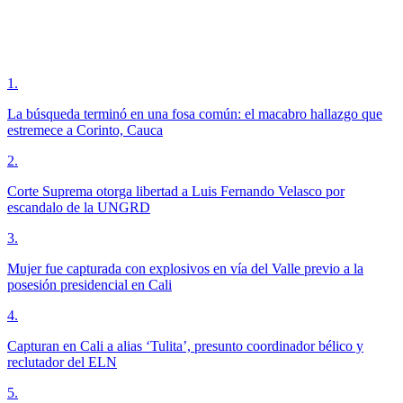
1
.
La búsqueda terminó en una fosa común: el macabro hallazgo que
estremece a Corinto, Cauca
2
.
Corte Suprema otorga libertad a Luis Fernando Velasco por
escandalo de la UNGRD
3
.
Mujer fue capturada con explosivos en vía del Valle previo a la
posesión presidencial en Cali
4
.
Capturan en Cali a alias ‘Tulita’, presunto coordinador bélico y
reclutador del ELN
5
.