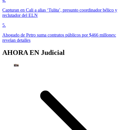
4
.
Capturan en Cali a alias ‘Tulita’, presunto coordinador bélico y
reclutador del ELN
5
.
Abogado de Petro suma contratos públicos por $466 millones:
revelan detalles
AHORA EN
Judicial