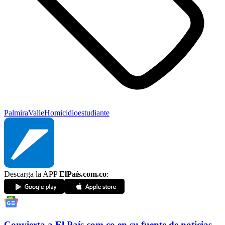
Palmira
Valle
Homicidio
estudiante
Descarga la APP
ElPaís.com.co
:
Convierta a
El País
.com.co
en su fuente de noticias