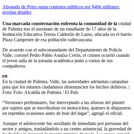
Abogado de Petro suma contratos públicos por $466 millones:
revelan detalles
Una marcada consternación enfrenta la comunidad de la
ciudad
de Palmira tras el asesinato de un estudiante de 17 años de la
Institución Educativa Teresa Calderón de Lasso, ubicada en el barrio
Plaza Campestre de esa población vallecaucana.
De acuerdo con el subcomandante del Departamento de Policía
Valle, coronel Pedro Pablo Astaíza Cerón, el crimen ocurrió cuando
el joven salía de la jornada académica junto a varios de sus
compañeros.
En la ciudad de Palmira, Valle, las autoridades adelantan campañas
para que los mismos ciudadanos denenuncien los hechos delitivos.
|
Foto:
Foto: Alcaldía de Palmira / El País.
“Versiones preliminares, fue interceptado a las afueras del plantel
por sujetos que se movilizaban en motocicleta, quienes le dispararon
en repetidas ocasiones antes de huir del lugar”, agregó el oficial.
Aunque el adolescente fue auxiliado de inmediato por personas del
sector y amigos, trasladándolo a un centro asistencial, la gravedad de