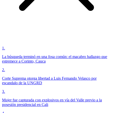
1
.
La búsqueda terminó en una fosa común: el macabro hallazgo que
estremece a Corinto, Cauca
2
.
Corte Suprema otorga libertad a Luis Fernando Velasco por
escandalo de la UNGRD
3
.
Mujer fue capturada con explosivos en vía del Valle previo a la
posesión presidencial en Cali