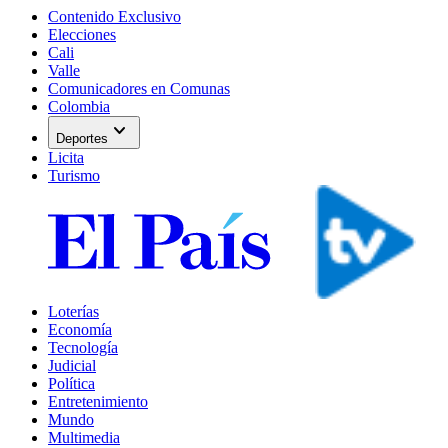
Contenido Exclusivo
Elecciones
Cali
Valle
Comunicadores en Comunas
Colombia
expand_more
Deportes
Licita
Turismo
Loterías
Economía
Tecnología
Judicial
Política
Entretenimiento
Mundo
Multimedia