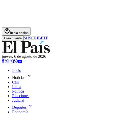
account_circle
Inicia sesión
SUSCRÍBETE
Crea cuenta
jueves, 6 de agosto de 2026
Inicio
expand_more
Noticias
Cali
Licita
Política
Elecciones
Judicial
expand_more
Deportes
Economía