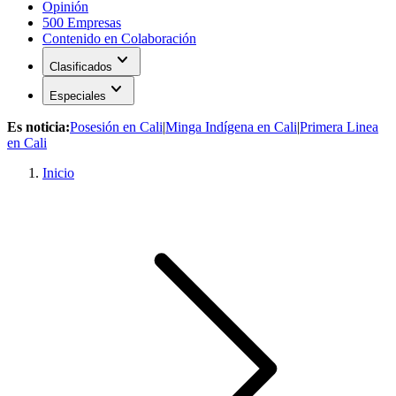
Opinión
500 Empresas
Contenido en Colaboración
expand_more
Clasificados
expand_more
Especiales
Es noticia:
Posesión en Cali
|
Minga Indígena en Cali
|
Primera Linea
en Cali
Inicio