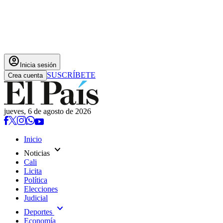
account_circle
Inicia sesión
SUSCRÍBETE
Crea cuenta
jueves, 6 de agosto de 2026
Inicio
expand_more
Noticias
Cali
Licita
Política
Elecciones
Judicial
expand_more
Deportes
Economía