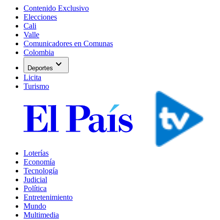
Contenido Exclusivo
Elecciones
Cali
Valle
Comunicadores en Comunas
Colombia
expand_more
Deportes
Licita
Turismo
Loterías
Economía
Tecnología
Judicial
Política
Entretenimiento
Mundo
Multimedia