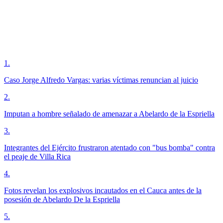
1
.
Caso Jorge Alfredo Vargas: varias víctimas renuncian al juicio
2
.
Imputan a hombre señalado de amenazar a Abelardo de la Espriella
3
.
Integrantes del Ejército frustraron atentado con "bus bomba" contra
el peaje de Villa Rica
4
.
Fotos revelan los explosivos incautados en el Cauca antes de la
posesión de Abelardo De la Espriella
5
.