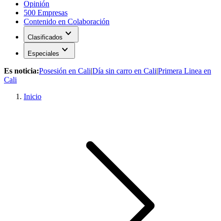
Opinión
500 Empresas
Contenido en Colaboración
expand_more
Clasificados
expand_more
Especiales
Es noticia:
Posesión en Cali
|
Día sin carro en Cali
|
Primera Linea en
Cali
Inicio