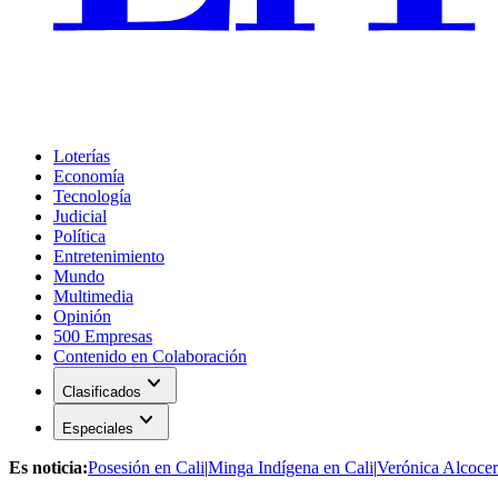
Loterías
Economía
Tecnología
Judicial
Política
Entretenimiento
Mundo
Multimedia
Opinión
500 Empresas
Contenido en Colaboración
expand_more
Clasificados
expand_more
Especiales
Es noticia:
Posesión en Cali
|
Minga Indígena en Cali
|
Verónica Alcocer