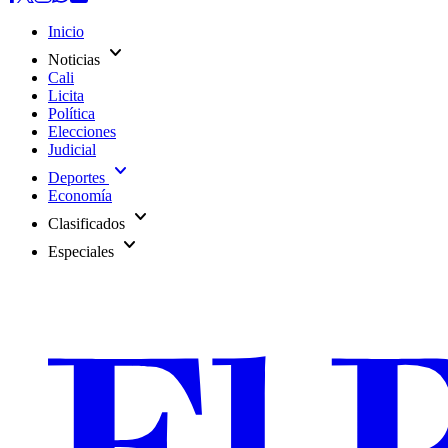
Inicio
expand_more
Noticias
Cali
Licita
Política
Elecciones
Judicial
expand_more
Deportes
Economía
expand_more
Clasificados
expand_more
Especiales