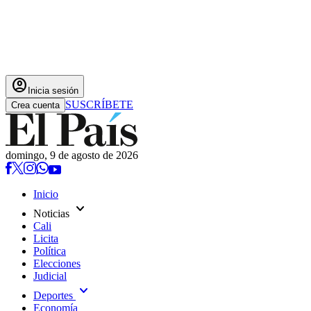
account_circle
Inicia sesión
SUSCRÍBETE
Crea cuenta
domingo, 9 de agosto de 2026
Inicio
expand_more
Noticias
Cali
Licita
Política
Elecciones
Judicial
expand_more
Deportes
Economía