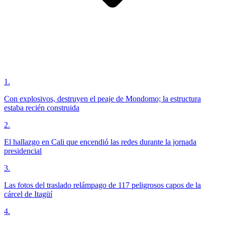
1
.
Con explosivos, destruyen el peaje de Mondomo; la estructura
estaba recién construida
2
.
El hallazgo en Cali que encendió las redes durante la jornada
presidencial
3
.
Las fotos del traslado relámpago de 117 peligrosos capos de la
cárcel de Itagüí
4
.