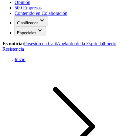
Opinión
500 Empresas
Contenido en Colaboración
expand_more
Clasificados
expand_more
Especiales
Es noticia:
Posesión en Cali
|
Abelardo de la Espriella
|
Puerto
Resistencia
Inicio