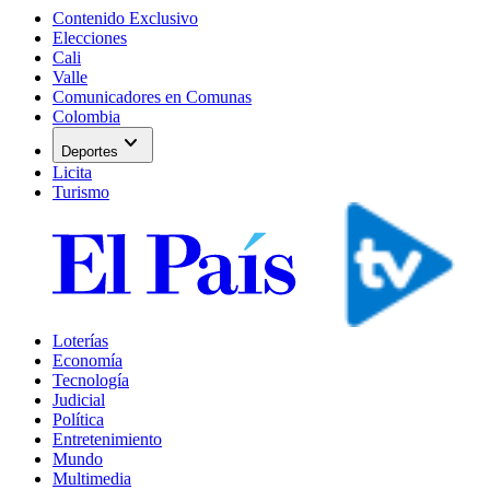
Contenido Exclusivo
Elecciones
Cali
Valle
Comunicadores en Comunas
Colombia
expand_more
Deportes
Licita
Turismo
Loterías
Economía
Tecnología
Judicial
Política
Entretenimiento
Mundo
Multimedia