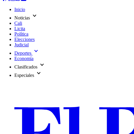
Inicio
expand_more
Noticias
Cali
Licita
Política
Elecciones
Judicial
expand_more
Deportes
Economía
expand_more
Clasificados
expand_more
Especiales