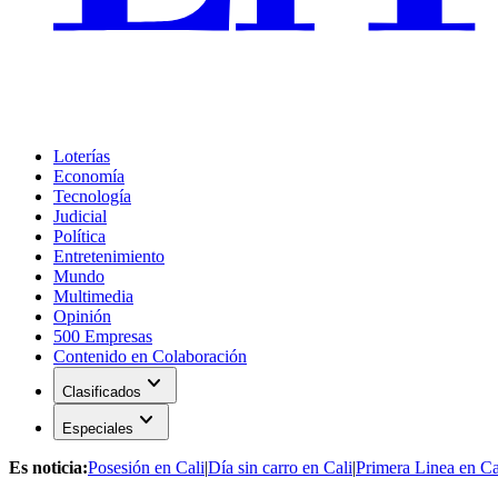
Loterías
Economía
Tecnología
Judicial
Política
Entretenimiento
Mundo
Multimedia
Opinión
500 Empresas
Contenido en Colaboración
expand_more
Clasificados
expand_more
Especiales
Es noticia:
Posesión en Cali
|
Día sin carro en Cali
|
Primera Linea en Ca