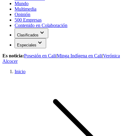
Mundo
Multimedia
Opinión
500 Empresas
Contenido en Colaboración
expand_more
Clasificados
expand_more
Especiales
Es noticia:
Posesión en Cali
|
Minga Indígena en Cali
|
Verónica
Alcocer
Inicio