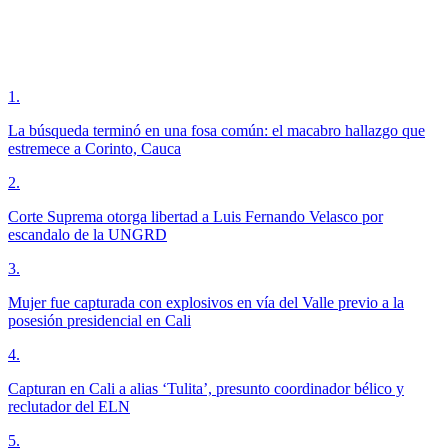
1
.
La búsqueda terminó en una fosa común: el macabro hallazgo que
estremece a Corinto, Cauca
2
.
Corte Suprema otorga libertad a Luis Fernando Velasco por
escandalo de la UNGRD
3
.
Mujer fue capturada con explosivos en vía del Valle previo a la
posesión presidencial en Cali
4
.
Capturan en Cali a alias ‘Tulita’, presunto coordinador bélico y
reclutador del ELN
5
.