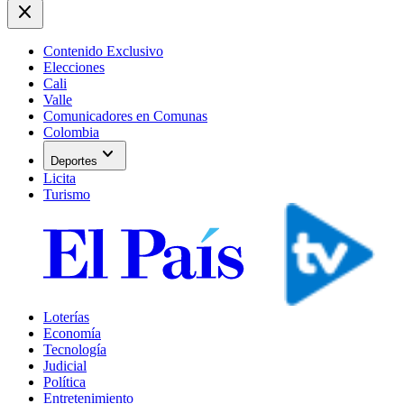
close
Contenido Exclusivo
Elecciones
Cali
Valle
Comunicadores en Comunas
Colombia
expand_more
Deportes
Licita
Turismo
Loterías
Economía
Tecnología
Judicial
Política
Entretenimiento