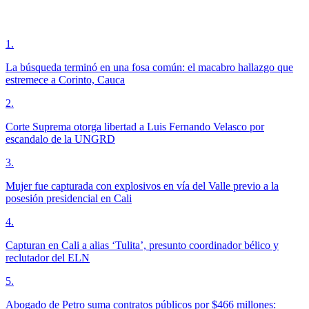
1
.
La búsqueda terminó en una fosa común: el macabro hallazgo que
estremece a Corinto, Cauca
2
.
Corte Suprema otorga libertad a Luis Fernando Velasco por
escandalo de la UNGRD
3
.
Mujer fue capturada con explosivos en vía del Valle previo a la
posesión presidencial en Cali
4
.
Capturan en Cali a alias ‘Tulita’, presunto coordinador bélico y
reclutador del ELN
5
.
Abogado de Petro suma contratos públicos por $466 millones: