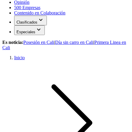
Opinión
500 Empresas
Contenido en Colaboración
expand_more
Clasificados
expand_more
Especiales
Es noticia:
Posesión en Cali
|
Día sin carro en Cali
|
Primera Linea en
Cali
Inicio