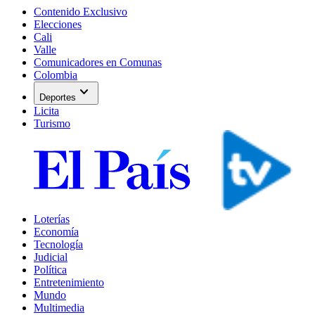
Contenido Exclusivo
Elecciones
Cali
Valle
Comunicadores en Comunas
Colombia
expand_more
Deportes
Licita
Turismo
Loterías
Economía
Tecnología
Judicial
Política
Entretenimiento
Mundo
Multimedia