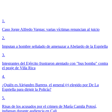
1
.
Caso Jorge Alfredo Vargas: varias víctimas renuncian al juicio
2
.
Imputan a hombre señalado de amenazar a Abelardo de la Espriella
3
.
Integrantes del Ejército frustraron atentado con "bus bomba" contra
el peaje de Villa Rica
4
.
¿Quién es Alejandro Barrera, el general (r) elegido por De La
Espriella para dirigir la Policía?
5
.
Risas de los acusados por el crimen de María Camila Potosí,
indignan durante audiencia en Cali