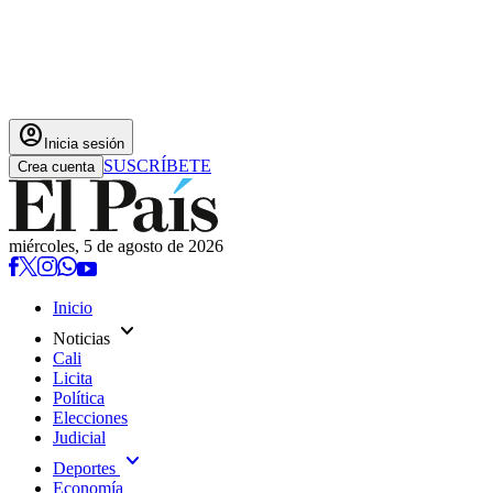
account_circle
Inicia sesión
SUSCRÍBETE
Crea cuenta
miércoles, 5 de agosto de 2026
Inicio
expand_more
Noticias
Cali
Licita
Política
Elecciones
Judicial
expand_more
Deportes
Economía