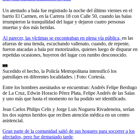
Un atentado a bala fue registrado la noche del último viernes en el
barrio El Carmen, en la Carrera 18 con Calle 50, cuando las balas
irrumpieron la tranquilidad del lugar y dejaron cuatro personas
muertas y dos más heridas.
Al parecer, las víctimas se encontraban en plena vía pública,
en las
afueras de una tienda, escuchando vallenato, cuando, de repente,
fueron atacadas a bala por motorizados, quienes luego de disparar en
repetidas ocasiones, huyeron del lugar con rumbo desconocido.
Sucedido el hecho, la Policía Metropolitana intensificó los
patrullajes en diferentes localidades.
| Foto:
Cortesía.
Entre los hombres asesinados se encuentran: Andrés Felipe Berdugo
de La Cruz, Edwin Horacio Pérez Plata, Felipe Andrés de las Salas
y uno más que hasta el momento no ha podido ser identificado.
Jean Carlos Philips Celis y Jorge Luis Noguera Rivadeneira, serían
los dos sujetos heridos que reciben atención médica en un centro
asistencial.
Gran parte de la comunidad salió de sus hogares para socorrer a los
afectados, pero fue demasiado tarde
.