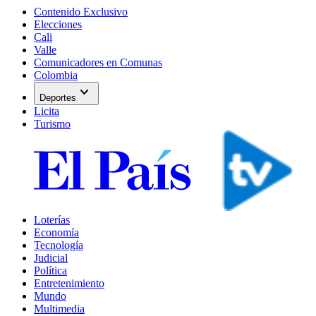
Contenido Exclusivo
Elecciones
Cali
Valle
Comunicadores en Comunas
Colombia
expand_more
Deportes
Licita
Turismo
Loterías
Economía
Tecnología
Judicial
Política
Entretenimiento
Mundo
Multimedia