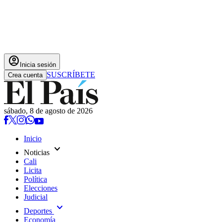
account_circle
Inicia sesión
SUSCRÍBETE
Crea cuenta
sábado, 8 de agosto de 2026
Inicio
expand_more
Noticias
Cali
Licita
Política
Elecciones
Judicial
expand_more
Deportes
Economía