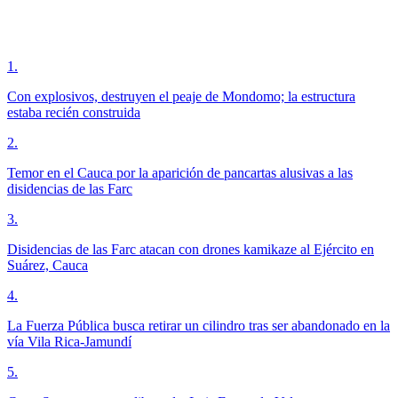
1
.
Con explosivos, destruyen el peaje de Mondomo; la estructura
estaba recién construida
2
.
Temor en el Cauca por la aparición de pancartas alusivas a las
disidencias de las Farc
3
.
Disidencias de las Farc atacan con drones kamikaze al Ejército en
Suárez, Cauca
4
.
La Fuerza Pública busca retirar un cilindro tras ser abandonado en la
vía Vila Rica-Jamundí
5
.