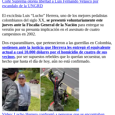
Corte Suprema otorga libertad a Luis Fernando Velasco por
escandalo de la UNGRD
El exciclista Luis “Lucho” Herrera, uno de los mejores pedalistas
colombianos del siglo XX,
se presentó voluntariamente este
jueves ante la Fiscalía General de la Nación
para entregar su
versión por su presunta implicación en el asesinato de cuatro
campesinos en 2002.
Dos exparamilitares, que pertenecieron a las guerrillas en Colombia,
sostienen ante la justicia que Herrera les entregó el equivalente
actual a casi 10.000 dólares por el homicidio de cuatro de sus
vecinos
, por ser supuestos rebeldes que lo querían secuestrar, un
hecho que hasta el día de hoy, aún no está confirmado.
Video: Lucho Herrera confrontó a personas que se encontraban