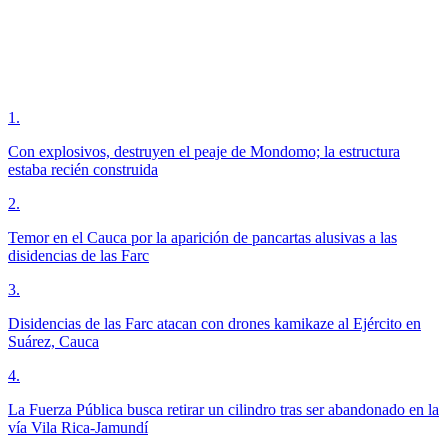
1
.
Con explosivos, destruyen el peaje de Mondomo; la estructura
estaba recién construida
2
.
Temor en el Cauca por la aparición de pancartas alusivas a las
disidencias de las Farc
3
.
Disidencias de las Farc atacan con drones kamikaze al Ejército en
Suárez, Cauca
4
.
La Fuerza Pública busca retirar un cilindro tras ser abandonado en la
vía Vila Rica-Jamundí