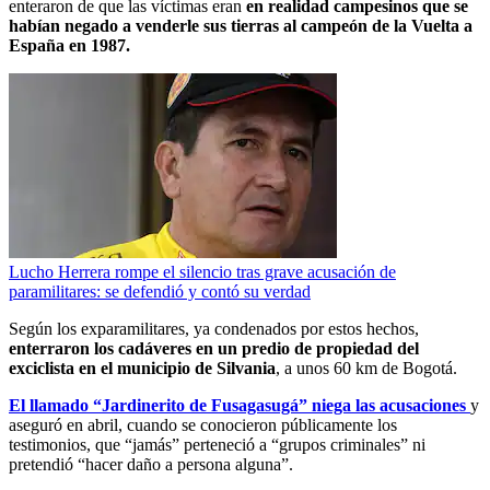
enteraron de que las víctimas eran
en realidad campesinos que se
habían negado a venderle sus tierras al campeón de la Vuelta a
España en 1987.
Lucho Herrera rompe el silencio tras grave acusación de
paramilitares: se defendió y contó su verdad
Según los exparamilitares, ya condenados por estos hechos,
enterraron los cadáveres en un predio de propiedad del
exciclista en el municipio de Silvania
, a unos 60 km de Bogotá.
El llamado “Jardinerito de Fusagasugá” niega las acusaciones
y
aseguró en abril, cuando se conocieron públicamente los
testimonios, que “jamás” perteneció a “grupos criminales” ni
pretendió “hacer daño a persona alguna”.