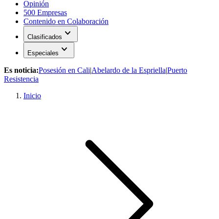
Opinión
500 Empresas
Contenido en Colaboración
expand_more
Clasificados
expand_more
Especiales
Es noticia:
Posesión en Cali
|
Abelardo de la Espriella
|
Puerto
Resistencia
Inicio