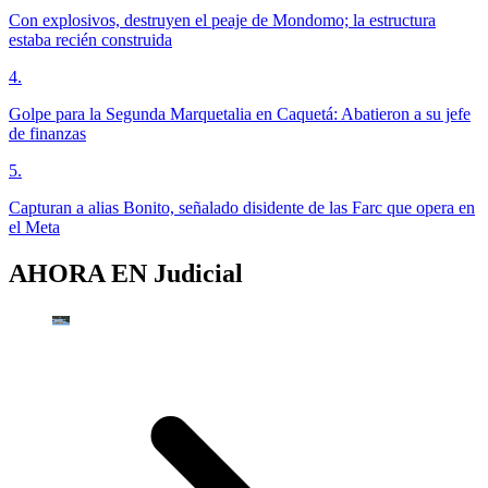
Con explosivos, destruyen el peaje de Mondomo; la estructura
estaba recién construida
4
.
Golpe para la Segunda Marquetalia en Caquetá: Abatieron a su jefe
de finanzas
5
.
Capturan a alias Bonito, señalado disidente de las Farc que opera en
el Meta
AHORA EN
Judicial