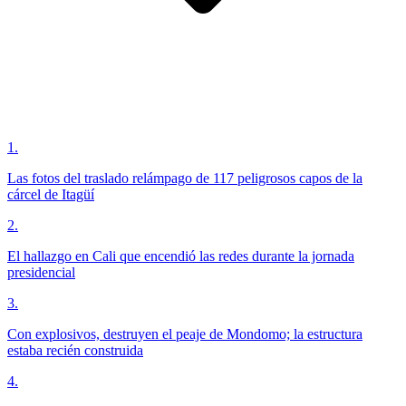
1
.
Las fotos del traslado relámpago de 117 peligrosos capos de la
cárcel de Itagüí
2
.
El hallazgo en Cali que encendió las redes durante la jornada
presidencial
3
.
Con explosivos, destruyen el peaje de Mondomo; la estructura
estaba recién construida
4
.