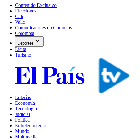
Contenido Exclusivo
Elecciones
Cali
Valle
Comunicadores en Comunas
Colombia
expand_more
Deportes
Licita
Turismo
Loterías
Economía
Tecnología
Judicial
Política
Entretenimiento
Mundo
Multimedia