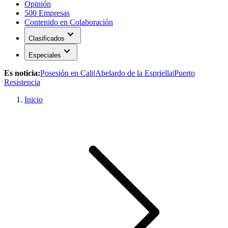
Opinión
500 Empresas
Contenido en Colaboración
expand_more
Clasificados
expand_more
Especiales
Es noticia:
Posesión en Cali
|
Abelardo de la Espriella
|
Puerto
Resistencia
Inicio