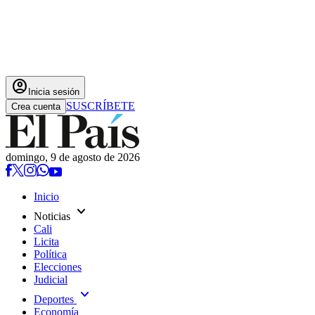
account_circle
Inicia sesión
SUSCRÍBETE
Crea cuenta
domingo, 9 de agosto de 2026
Inicio
expand_more
Noticias
Cali
Licita
Política
Elecciones
Judicial
expand_more
Deportes
Economía