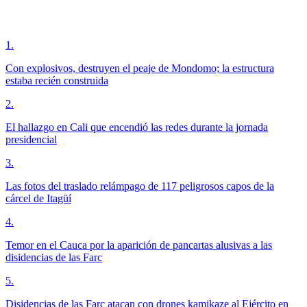
1
.
Con explosivos, destruyen el peaje de Mondomo; la estructura
estaba recién construida
2
.
El hallazgo en Cali que encendió las redes durante la jornada
presidencial
3
.
Las fotos del traslado relámpago de 117 peligrosos capos de la
cárcel de Itagüí
4
.
Temor en el Cauca por la aparición de pancartas alusivas a las
disidencias de las Farc
5
.
Disidencias de las Farc atacan con drones kamikaze al Ejército en