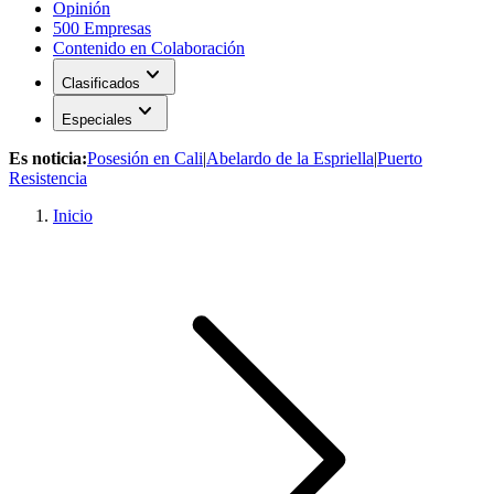
Opinión
500 Empresas
Contenido en Colaboración
expand_more
Clasificados
expand_more
Especiales
Es noticia:
Posesión en Cali
|
Abelardo de la Espriella
|
Puerto
Resistencia
Inicio