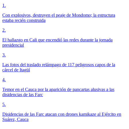
1
.
Con explosivos, destruyen el peaje de Mondomo; la estructura
estaba recién construida
2
.
El hallazgo en Cali que encendió las redes durante la jornada
presidencial
3
.
Las fotos del traslado relámpago de 117 peligrosos capos de la
cárcel de Itagüí
4
.
Temor en el Cauca por la aparición de pancartas alusivas a las
disidencias de las Farc
5
.
Disidencias de las Farc atacan con drones kamikaze al Ejército en
Suárez, Cauca