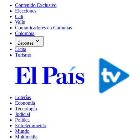
Contenido Exclusivo
Elecciones
Cali
Valle
Comunicadores en Comunas
Colombia
expand_more
Deportes
Licita
Turismo
Loterías
Economía
Tecnología
Judicial
Política
Entretenimiento
Mundo
Multimedia