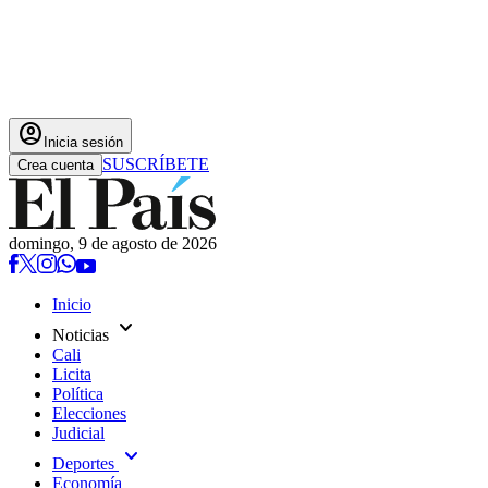
account_circle
Inicia sesión
SUSCRÍBETE
Crea cuenta
domingo, 9 de agosto de 2026
Inicio
expand_more
Noticias
Cali
Licita
Política
Elecciones
Judicial
expand_more
Deportes
Economía