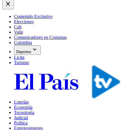
close
Contenido Exclusivo
Elecciones
Cali
Valle
Comunicadores en Comunas
Colombia
expand_more
Deportes
Licita
Turismo
Loterías
Economía
Tecnología
Judicial
Política
Entretenimiento