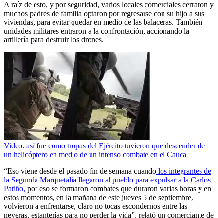
A raíz de esto, y por seguridad, varios locales comerciales cerraron y
muchos padres de familia optaron por regresarse con su hijo a sus
viviendas, para evitar quedar en medio de las balaceras. También
unidades militares entraron a la confrontación, accionando la
artillería para destruir los drones.
Video: así fue como tropas del Ejército tuvieron que descender de
un helicóptero en medio de un intenso combate en el Cauca
“Eso viene desde el pasado fin de semana cuando
los integrantes de
la Segunda Marquetalia llegaron al pueblo para expulsar a la Carlos
Patiño,
por eso se formaron combates que duraron varias horas y en
estos momentos, en la mañana de este jueves 5 de septiembre,
volvieron a enfrentarse, claro no tocas escondernos entre las
neveras, estanterías para no perder la vida”, relató un comerciante de