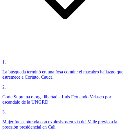
1
.
La búsqueda terminó en una fosa común: el macabro hallazgo que
estremece a Corinto, Cauca
2
.
Corte Suprema otorga libertad a Luis Fernando Velasco por
escandalo de la UNGRD
3
.
Mujer fue capturada con explosivos en vía del Valle previo a la
posesión presidencial en Cali