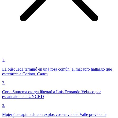
1
.
La búsqueda terminó en una fosa común: el macabro hallazgo que
estremece a Corinto, Cauca
2
.
Corte Suprema otorga libertad a Luis Fernando Velasco por
escandalo de la UNGRD
3
.
Mujer fue capturada con explosivos en vía del Valle previo a la