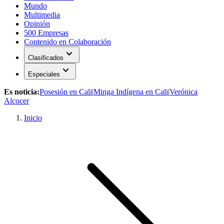
Mundo
Multimedia
Opinión
500 Empresas
Contenido en Colaboración
expand_more
Clasificados
expand_more
Especiales
Es noticia:
Posesión en Cali
|
Minga Indígena en Cali
|
Verónica
Alcocer
Inicio