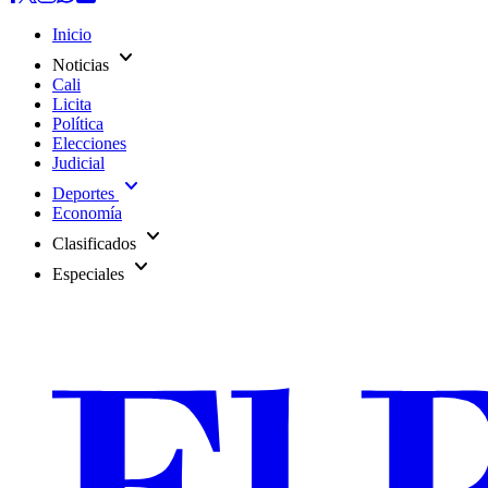
Inicio
expand_more
Noticias
Cali
Licita
Política
Elecciones
Judicial
expand_more
Deportes
Economía
expand_more
Clasificados
expand_more
Especiales