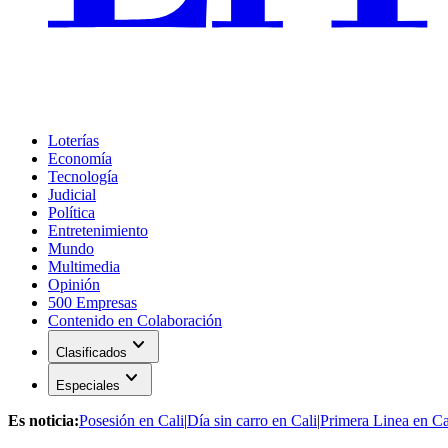
Loterías
Economía
Tecnología
Judicial
Política
Entretenimiento
Mundo
Multimedia
Opinión
500 Empresas
Contenido en Colaboración
expand_more
Clasificados
expand_more
Especiales
Es noticia:
Posesión en Cali
|
Día sin carro en Cali
|
Primera Linea en Ca