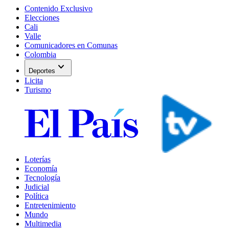
Contenido Exclusivo
Elecciones
Cali
Valle
Comunicadores en Comunas
Colombia
expand_more
Deportes
Licita
Turismo
Loterías
Economía
Tecnología
Judicial
Política
Entretenimiento
Mundo
Multimedia