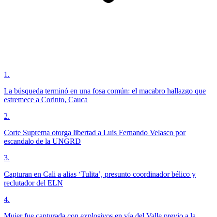
1
.
La búsqueda terminó en una fosa común: el macabro hallazgo que
estremece a Corinto, Cauca
2
.
Corte Suprema otorga libertad a Luis Fernando Velasco por
escandalo de la UNGRD
3
.
Capturan en Cali a alias ‘Tulita’, presunto coordinador bélico y
reclutador del ELN
4
.
Mujer fue capturada con explosivos en vía del Valle previo a la