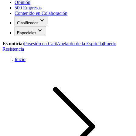
Opinión
500 Empresas
Contenido en Colaboración
expand_more
Clasificados
expand_more
Especiales
Es noticia:
Posesión en Cali
|
Abelardo de la Espriella
|
Puerto
Resistencia
Inicio