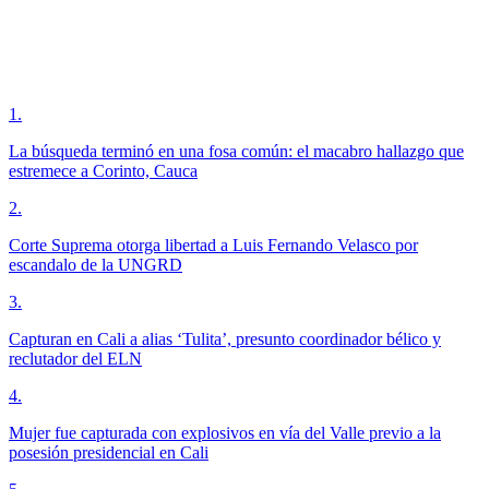
1
.
La búsqueda terminó en una fosa común: el macabro hallazgo que
estremece a Corinto, Cauca
2
.
Corte Suprema otorga libertad a Luis Fernando Velasco por
escandalo de la UNGRD
3
.
Capturan en Cali a alias ‘Tulita’, presunto coordinador bélico y
reclutador del ELN
4
.
Mujer fue capturada con explosivos en vía del Valle previo a la
posesión presidencial en Cali