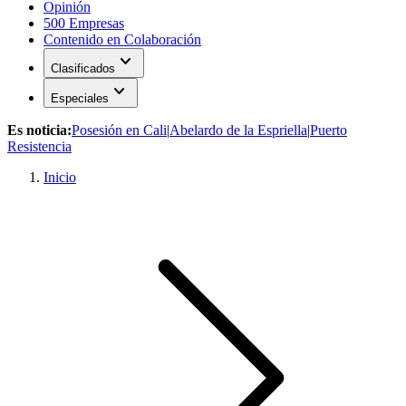
Opinión
500 Empresas
Contenido en Colaboración
expand_more
Clasificados
expand_more
Especiales
Es noticia:
Posesión en Cali
|
Abelardo de la Espriella
|
Puerto
Resistencia
Inicio