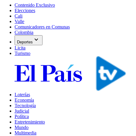
Contenido Exclusivo
Elecciones
Cali
Valle
Comunicadores en Comunas
Colombia
expand_more
Deportes
Licita
Turismo
Loterías
Economía
Tecnología
Judicial
Política
Entretenimiento
Mundo
Multimedia