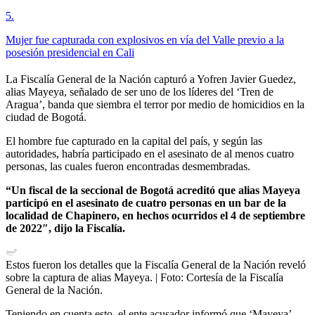
5
.
Mujer fue capturada con explosivos en vía del Valle previo a la
posesión presidencial en Cali
La Fiscalía General de la Nación capturó a Yofren Javier Guedez,
alias Mayeya, señalado de ser uno de los líderes del ‘Tren de
Aragua’, banda que siembra el terror por medio de homicidios en la
ciudad de Bogotá.
El hombre fue capturado en la capital del país, y según las
autoridades, habría participado en el asesinato de al menos cuatro
personas, las cuales fueron encontradas desmembradas.
“Un fiscal de la seccional de Bogotá acreditó que alias Mayeya
participó en el asesinato de cuatro personas en un bar de la
localidad de Chapinero, en hechos ocurridos el 4 de septiembre
de 2022″, dijo la Fiscalía.
Estos fueron los detalles que la Fiscalía General de la Nación reveló
sobre la captura de alias Mayeya.
| Foto:
Cortesía de la Fiscalía
General de la Nación.
Teniendo en cuenta esto, el ente acusador informó que ‘Mayeya’