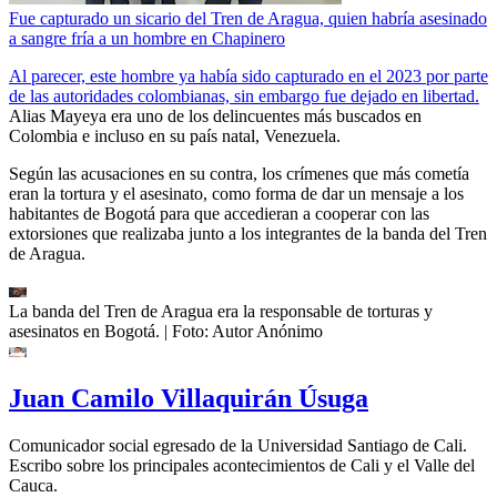
Fue capturado un sicario del Tren de Aragua, quien habría asesinado
a sangre fría a un hombre en Chapinero
Al parecer, este hombre ya había sido capturado en el 2023 por parte
de las autoridades colombianas, sin embargo fue dejado en libertad.
Alias Mayeya era uno de los delincuentes más buscados en
Colombia e incluso en su país natal, Venezuela.
Según las acusaciones en su contra, los crímenes que más cometía
eran la tortura y el asesinato, como forma de dar un mensaje a los
habitantes de Bogotá para que accedieran a cooperar con las
extorsiones que realizaba junto a los integrantes de la banda del Tren
de Aragua.
La banda del Tren de Aragua era la responsable de torturas y
asesinatos en Bogotá.
| Foto:
Autor Anónimo
Juan Camilo Villaquirán Úsuga
Comunicador social egresado de la Universidad Santiago de Cali.
Escribo sobre los principales acontecimientos de Cali y el Valle del
Cauca.