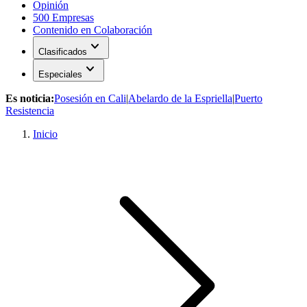
Opinión
500 Empresas
Contenido en Colaboración
expand_more
Clasificados
expand_more
Especiales
Es noticia:
Posesión en Cali
|
Abelardo de la Espriella
|
Puerto
Resistencia
Inicio