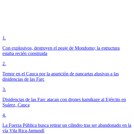
1
.
Con explosivos, destruyen el peaje de Mondomo; la estructura
estaba recién construida
2
.
Temor en el Cauca por la aparición de pancartas alusivas a las
disidencias de las Farc
3
.
Disidencias de las Farc atacan con drones kamikaze al Ejército en
Suárez, Cauca
4
.
La Fuerza Pública busca retirar un cilindro tras ser abandonado en la
vía Vila Rica-Jamundí