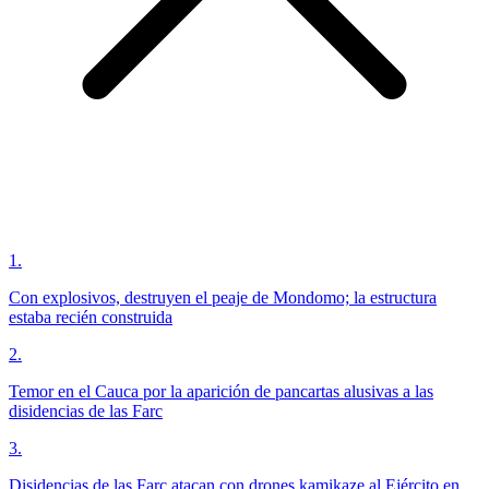
1
.
Con explosivos, destruyen el peaje de Mondomo; la estructura
estaba recién construida
2
.
Temor en el Cauca por la aparición de pancartas alusivas a las
disidencias de las Farc
3
.
Disidencias de las Farc atacan con drones kamikaze al Ejército en