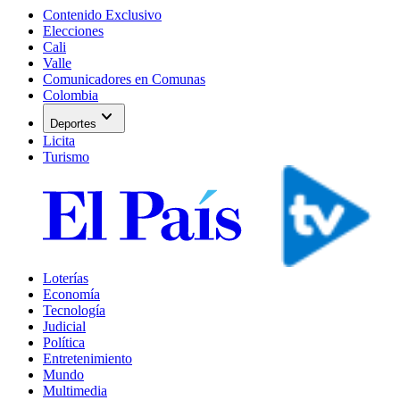
Contenido Exclusivo
Elecciones
Cali
Valle
Comunicadores en Comunas
Colombia
expand_more
Deportes
Licita
Turismo
Loterías
Economía
Tecnología
Judicial
Política
Entretenimiento
Mundo
Multimedia