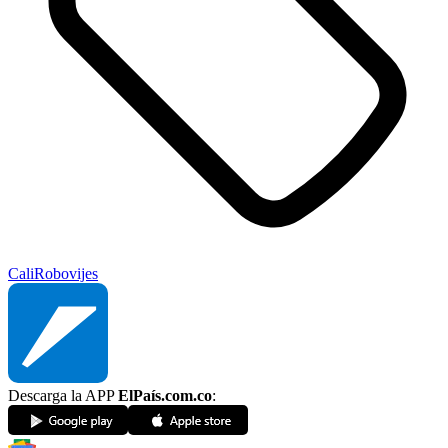
Cali
Robo
vijes
Descarga la APP
ElPaís.com.co
: