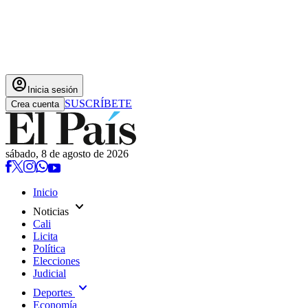
account_circle
Inicia sesión
SUSCRÍBETE
Crea cuenta
sábado, 8 de agosto de 2026
Inicio
expand_more
Noticias
Cali
Licita
Política
Elecciones
Judicial
expand_more
Deportes
Economía