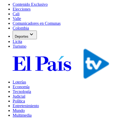
Contenido Exclusivo
Elecciones
Cali
Valle
Comunicadores en Comunas
Colombia
expand_more
Deportes
Licita
Turismo
Loterías
Economía
Tecnología
Judicial
Política
Entretenimiento
Mundo
Multimedia