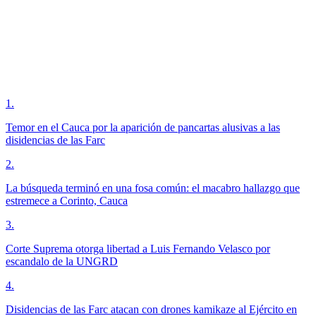
1
.
Temor en el Cauca por la aparición de pancartas alusivas a las
disidencias de las Farc
2
.
La búsqueda terminó en una fosa común: el macabro hallazgo que
estremece a Corinto, Cauca
3
.
Corte Suprema otorga libertad a Luis Fernando Velasco por
escandalo de la UNGRD
4
.
Disidencias de las Farc atacan con drones kamikaze al Ejército en