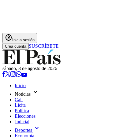
account_circle
Inicia sesión
SUSCRÍBETE
Crea cuenta
sábado, 8 de agosto de 2026
Inicio
expand_more
Noticias
Cali
Licita
Política
Elecciones
Judicial
expand_more
Deportes
Economía