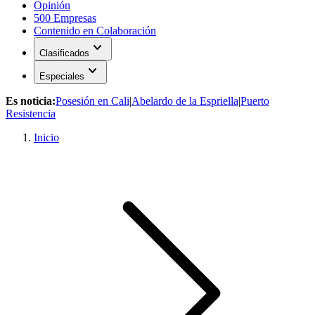
Opinión
500 Empresas
Contenido en Colaboración
expand_more
Clasificados
expand_more
Especiales
Es noticia:
Posesión en Cali
|
Abelardo de la Espriella
|
Puerto
Resistencia
Inicio