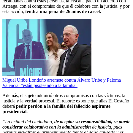
recaudadas contra estas personas, la Fiscalía pactó un acuerdo con
Arteaga, con el compromiso de que él colabore con la justicia, y por
esta acción,
tendrá una pena de 26 años de cárcel.
Miguel Uribe Londoño arremete contra Álvaro Uribe y Paloma
Valencia: “están pisoteando a la familia”
Además, el sujeto adquirió otros compromisos con las víctimas, la
justicia y la verdad procesal. El reporte expone que alias El Costeño
deberá
pedir perdón a la familia del fallecido aspirante
presidencial.
“La actitud del ciudadano,
de aceptar su responsabilidad, se puede
considerar colaborativa con la administración
de justicia, pues
permite visualizar el arrepentimiento frente al daño causado y es