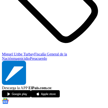
Miguel Uribe Turbay
Fiscalía General de la
Nación
magnicidio
Preacuerdo
Descarga la APP
ElPaís.com.co
: