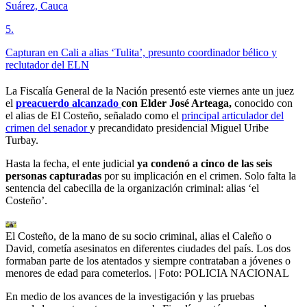
Suárez, Cauca
5
.
Capturan en Cali a alias ‘Tulita’, presunto coordinador bélico y
reclutador del ELN
La Fiscalía General de la Nación presentó este viernes ante un juez
el
preacuerdo alcanzado
con Elder José Arteaga,
conocido con
el alias de El Costeño, señalado como el
principal articulador del
crimen del senador
y precandidato presidencial Miguel Uribe
Turbay.
Hasta la fecha, el ente judicial
ya condenó a cinco de las seis
personas capturadas
por su implicación en el crimen. Solo falta la
sentencia del cabecilla de la organización criminal: alias ‘el
Costeño’.
El Costeño, de la mano de su socio criminal, alias el Caleño o
David, cometía asesinatos en diferentes ciudades del país. Los dos
formaban parte de los atentados y siempre contrataban a jóvenes o
menores de edad para cometerlos.
| Foto:
POLICIA NACIONAL
En medio de los avances de la investigación y las pruebas