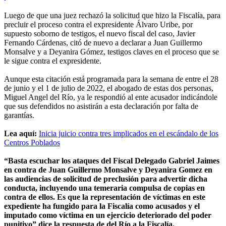
Luego de que una juez rechazó la solicitud que hizo la Fiscalía, para
precluir el proceso contra el expresidente Álvaro Uribe, por
supuesto soborno de testigos, el nuevo fiscal del caso, Javier
Fernando Cárdenas, citó de nuevo a declarar a Juan Guillermo
Monsalve y a Deyanira Gómez, testigos claves en el proceso que se
le sigue contra el expresidente.
Aunque esta citación está programada para la semana de entre el 28
de junio y el 1 de julio de 2022, el abogado de estas dos personas,
Miguel Angel del Río, ya le respondió al ente acusador indicándole
que sus defendidos no asistirán a esta declaración por falta de
garantías.
Lea aquí:
Inicia juicio contra tres implicados en el escándalo de los
Centros Poblados
“Basta escuchar los ataques del Fiscal Delegado Gabriel Jaimes
en contra de Juan Guillermo Monsalve y Deyanira Gomez en
las audiencias de solicitud de preclusión para advertir dicha
conducta, incluyendo una temeraria compulsa de copias en
contra de ellos. Es que la representación de víctimas en este
expediente ha fungido para la Fiscalía como acusados y el
imputado como víctima en un ejercicio deteriorado del poder
punitivo” dice la respuesta de del Río a la Fiscalía.