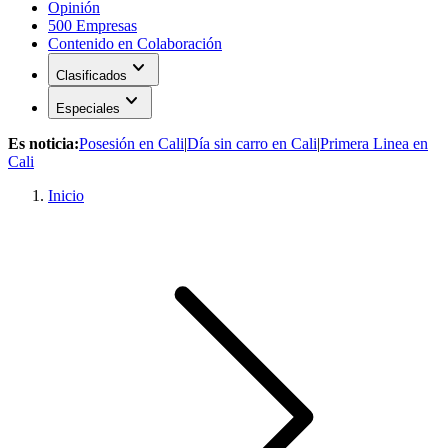
Opinión
500 Empresas
Contenido en Colaboración
expand_more
Clasificados
expand_more
Especiales
Es noticia:
Posesión en Cali
|
Día sin carro en Cali
|
Primera Linea en
Cali
Inicio