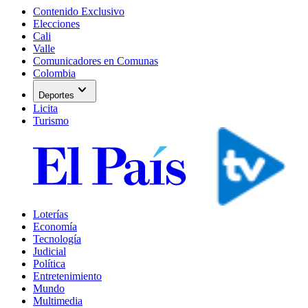
Contenido Exclusivo
Elecciones
Cali
Valle
Comunicadores en Comunas
Colombia
expand_more
Deportes
Licita
Turismo
Loterías
Economía
Tecnología
Judicial
Política
Entretenimiento
Mundo
Multimedia