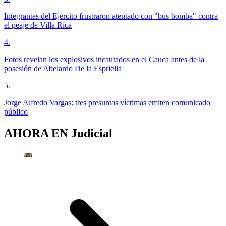
Integrantes del Ejército frustraron atentado con "bus bomba" contra
el peaje de Villa Rica
4
.
Fotos revelan los explosivos incautados en el Cauca antes de la
posesión de Abelardo De la Espriella
5
.
Jorge Alfredo Vargas: tres presuntas víctimas emiten comunicado
público
AHORA EN
Judicial