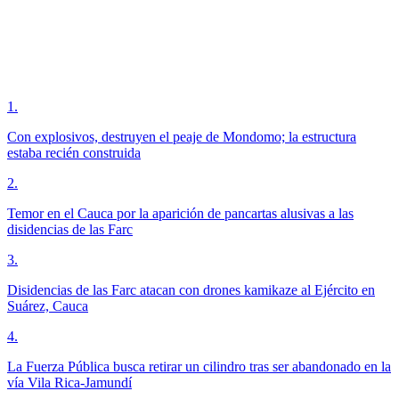
1
.
Con explosivos, destruyen el peaje de Mondomo; la estructura
estaba recién construida
2
.
Temor en el Cauca por la aparición de pancartas alusivas a las
disidencias de las Farc
3
.
Disidencias de las Farc atacan con drones kamikaze al Ejército en
Suárez, Cauca
4
.
La Fuerza Pública busca retirar un cilindro tras ser abandonado en la
vía Vila Rica-Jamundí