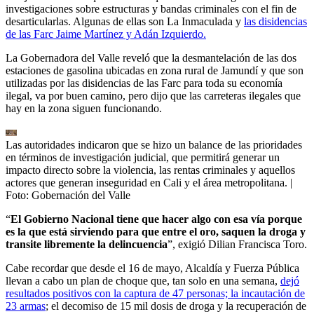
investigaciones sobre estructuras y bandas criminales con el fin de
desarticularlas. Algunas de ellas son La Inmaculada y
las disidencias
de las Farc Jaime Martínez y Adán Izquierdo.
La Gobernadora del Valle reveló que la desmantelación de las dos
estaciones de gasolina ubicadas en zona rural de Jamundí y que son
utilizadas por las disidencias de las Farc para toda su economía
ilegal, va por buen camino, pero dijo que las carreteras ilegales que
hay en la zona siguen funcionando.
Las autoridades indicaron que se hizo un balance de las prioridades
en términos de investigación judicial, que permitirá generar un
impacto directo sobre la violencia, las rentas criminales y aquellos
actores que generan inseguridad en Cali y el área metropolitana.
|
Foto:
Gobernación del Valle
“
El Gobierno Nacional tiene que hacer algo con esa vía porque
es la que está sirviendo para que entre el oro, saquen la droga y
transite libremente la delincuencia
”, exigió Dilian Francisca Toro.
Cabe recordar que desde el 16 de mayo, Alcaldía y Fuerza Pública
llevan a cabo un plan de choque que, tan solo en una semana,
dejó
resultados positivos con la captura de 47 personas; la incautación de
23 armas
; el decomiso de 15 mil dosis de droga y la recuperación de