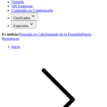
Opinión
500 Empresas
Contenido en Colaboración
expand_more
Clasificados
expand_more
Especiales
Es noticia:
Posesión en Cali
|
Abelardo de la Espriella
|
Puerto
Resistencia
Inicio