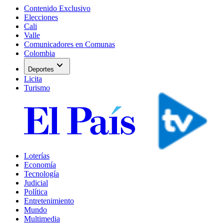
Contenido Exclusivo
Elecciones
Cali
Valle
Comunicadores en Comunas
Colombia
expand_more
Deportes
Licita
Turismo
Loterías
Economía
Tecnología
Judicial
Política
Entretenimiento
Mundo
Multimedia