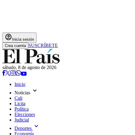
account_circle
Inicia sesión
SUSCRÍBETE
Crea cuenta
sábado, 8 de agosto de 2026
Inicio
expand_more
Noticias
Cali
Licita
Política
Elecciones
Judicial
expand_more
Deportes
Economía