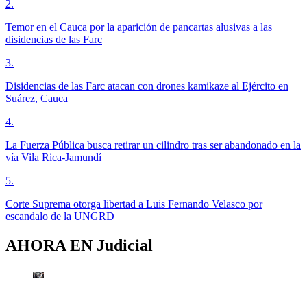
2
.
Temor en el Cauca por la aparición de pancartas alusivas a las
disidencias de las Farc
3
.
Disidencias de las Farc atacan con drones kamikaze al Ejército en
Suárez, Cauca
4
.
La Fuerza Pública busca retirar un cilindro tras ser abandonado en la
vía Vila Rica-Jamundí
5
.
Corte Suprema otorga libertad a Luis Fernando Velasco por
escandalo de la UNGRD
AHORA EN
Judicial