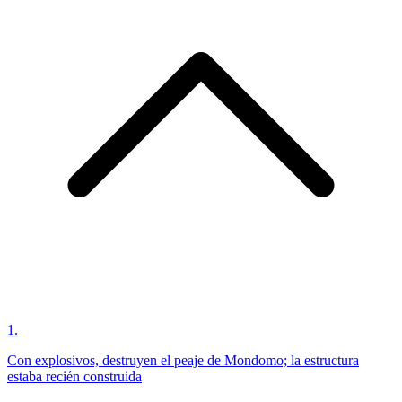
1
.
Con explosivos, destruyen el peaje de Mondomo; la estructura
estaba recién construida