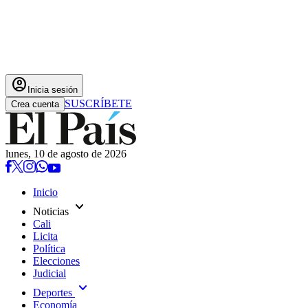
account_circle
Inicia sesión
SUSCRÍBETE
Crea cuenta
lunes, 10 de agosto de 2026
Inicio
expand_more
Noticias
Cali
Licita
Política
Elecciones
Judicial
expand_more
Deportes
Economía