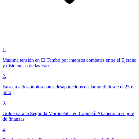
1
.
Máxima tensión en El Tambo por intensos combates entre el Ejército
y disidencias de las Farc
2
.
Buscan a dos adolescentes desaparecidos en Jamundí desde el 25 de
julio
3
.
Golpe para la Segunda Marquetalia en Caquetá: Abatieron a su jefe
de finanzas
4
.