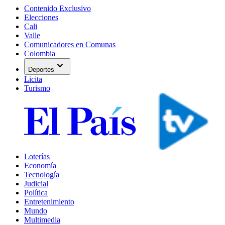
Contenido Exclusivo
Elecciones
Cali
Valle
Comunicadores en Comunas
Colombia
expand_more
Deportes
Licita
Turismo
Loterías
Economía
Tecnología
Judicial
Política
Entretenimiento
Mundo
Multimedia