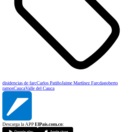
disidencias de farc
Carlos Patiño
Jaime Martínez Farc
dagoberto
ramos
Cauca
Valle del Cauca
Descarga la APP
ElPaís.com.co
: