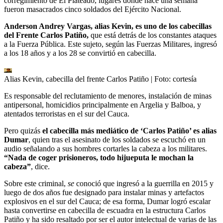
corregimiento de El Plateado, lugares donde hace una semana
fueron masacrados cinco soldados del Ejército Nacional.
Anderson Andrey Vargas, alias Kevin, es uno de los cabecillas
del Frente Carlos Patiño,
que está detrás de los constantes ataques
a la Fuerza Pública. Este sujeto, según las Fuerzas Militares, ingresó
a los 18 años y a los 28 se convirtió en cabecilla.
Alias Kevin, cabecilla del frente Carlos Patiño
| Foto:
cortesía
Es responsable del reclutamiento de menores, instalación de minas
antipersonal, homicidios principalmente en Argelia y Balboa, y
atentados terroristas en el sur del Cauca.
Pero quizás
el cabecilla más mediático de ‘Carlos Patiño’ es alias
Dumar
, quien tras el asesinato de los soldados se escuchó en un
audio señalando a sus hombres cortarles la cabeza a los militares.
“Nada de coger prisioneros, todo hijueputa le mochan la
cabeza”
, dice.
Sobre este criminal,
se
conoció que ingresó a la guerrilla en 2015 y
luego de dos años fue designado para instalar minas y artefactos
explosivos en el sur del Cauca; de esa forma, Dumar logró escalar
hasta convertirse en cabecilla de escuadra en la estructura Carlos
Patiño y ha sido resaltado por ser el autor intelectual de varias de las