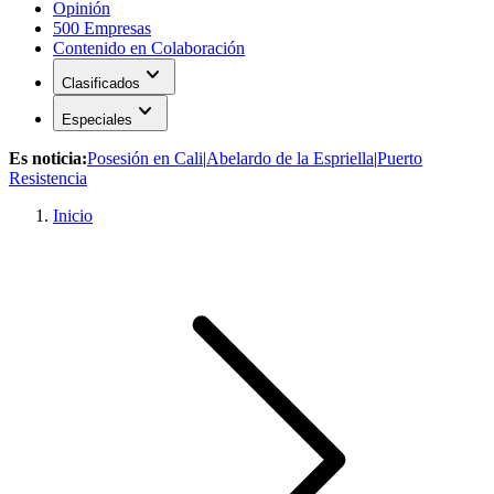
Opinión
500 Empresas
Contenido en Colaboración
expand_more
Clasificados
expand_more
Especiales
Es noticia:
Posesión en Cali
|
Abelardo de la Espriella
|
Puerto
Resistencia
Inicio