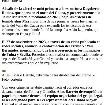
Foto:
cortesía
Al salir de la cárcel se unió primero a la estructura Dagoberto
Ramos, que opera en el norte del Cauca, y posteriormente a la
Jaime Martínez, a mediados de 2020, bajo las órdenes de
temible alias Mayimbú.
Una de sus primeras tareas fue viajar al
norte del Valle del Cauca para expandir los tentáculos de esa
columna disidente, donde fundó la compañía Adán Izquierdo, que
delinque en Buga y Tuluá.
El 27 de noviembre de 2023, a través de un video publicado en
redes sociales, anunció la conformación del Frente 57 Yair
Bermúdez, mencionando que hará presencia en los municipios
de Tuluá y Sevilla
. Posterior a esto realiza un comunicado donde se
separa del Estado Mayor Central y asesina, a sangre fría, a varios de
sus excompañeros del Adán Izquierdo.
Alias Óscar o Barreto, cabecilla de las disidencias del Frente 57
|
Foto:
cortesía
Con esos crímenes se abrió camino hacia el corredor entre los
departamentos de Tolima y Quindío.
Alias Barreto desempeñó un
papel importante dentro del equipo negociador del grupo ilegal,
al ser designado para ser el representante del Estado Mayor
Central
en el mecanismo de verificación con los países garantes del