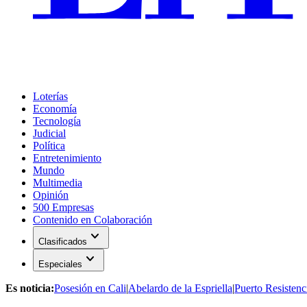
Loterías
Economía
Tecnología
Judicial
Política
Entretenimiento
Mundo
Multimedia
Opinión
500 Empresas
Contenido en Colaboración
expand_more
Clasificados
expand_more
Especiales
Es noticia:
Posesión en Cali
|
Abelardo de la Espriella
|
Puerto Resistenc