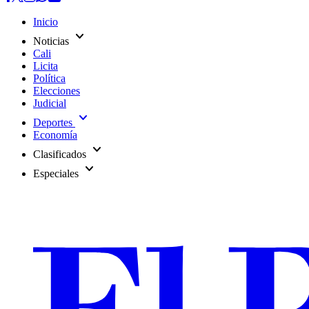
Inicio
expand_more
Noticias
Cali
Licita
Política
Elecciones
Judicial
expand_more
Deportes
Economía
expand_more
Clasificados
expand_more
Especiales