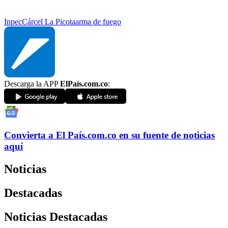
Inpec
Cárcel La Picota
arma de fuego
Descarga la APP
ElPaís.com.co
:
Convierta a
El País
.com.co
en su fuente de noticias
aquí
Noticias
Destacadas
Noticias Destacadas