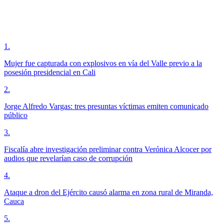
1
.
Mujer fue capturada con explosivos en vía del Valle previo a la
posesión presidencial en Cali
2
.
Jorge Alfredo Vargas: tres presuntas víctimas emiten comunicado
público
3
.
Fiscalía abre investigación preliminar contra Verónica Alcocer por
audios que revelarían caso de corrupción
4
.
Ataque a dron del Ejército causó alarma en zona rural de Miranda,
Cauca
5
.