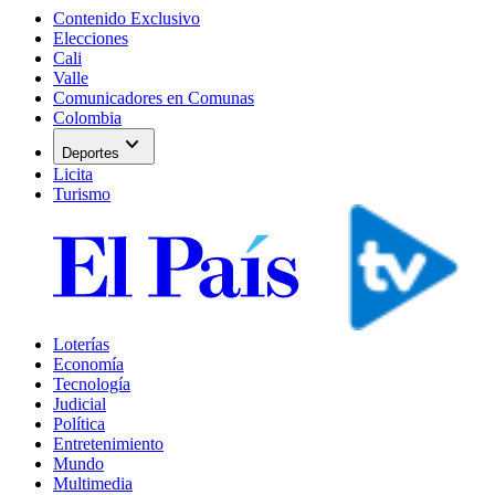
Contenido Exclusivo
Elecciones
Cali
Valle
Comunicadores en Comunas
Colombia
expand_more
Deportes
Licita
Turismo
Loterías
Economía
Tecnología
Judicial
Política
Entretenimiento
Mundo
Multimedia