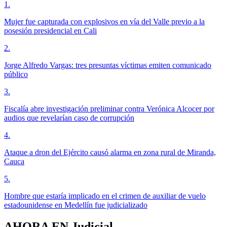
1
.
Mujer fue capturada con explosivos en vía del Valle previo a la
posesión presidencial en Cali
2
.
Jorge Alfredo Vargas: tres presuntas víctimas emiten comunicado
público
3
.
Fiscalía abre investigación preliminar contra Verónica Alcocer por
audios que revelarían caso de corrupción
4
.
Ataque a dron del Ejército causó alarma en zona rural de Miranda,
Cauca
5
.
Hombre que estaría implicado en el crimen de auxiliar de vuelo
estadounidense en Medellín fue judicializado
AHORA EN
Judicial