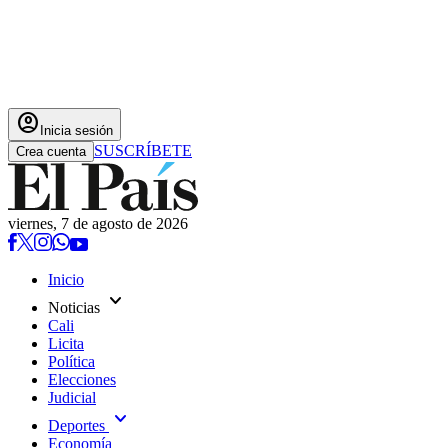
account_circle
Inicia sesión
SUSCRÍBETE
Crea cuenta
viernes, 7 de agosto de 2026
Inicio
expand_more
Noticias
Cali
Licita
Política
Elecciones
Judicial
expand_more
Deportes
Economía