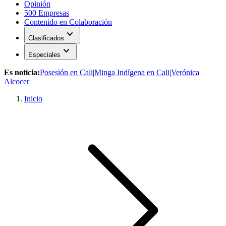
Opinión
500 Empresas
Contenido en Colaboración
expand_more
Clasificados
expand_more
Especiales
Es noticia:
Posesión en Cali
|
Minga Indígena en Cali
|
Verónica
Alcocer
Inicio