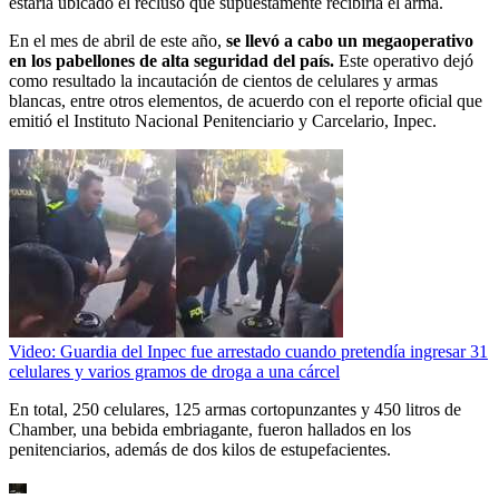
estaría ubicado el recluso que supuestamente recibiría el arma.
En el mes de abril de este año,
se llevó a cabo un megaoperativo
en los pabellones de alta seguridad del país.
Este operativo dejó
como resultado la incautación de cientos de celulares y armas
blancas, entre otros elementos, de acuerdo con el reporte oficial que
emitió el Instituto Nacional Penitenciario y Carcelario, Inpec.
Video: Guardia del Inpec fue arrestado cuando pretendía ingresar 31
celulares y varios gramos de droga a una cárcel
En total, 250 celulares, 125 armas cortopunzantes y 450 litros de
Chamber, una bebida embriagante, fueron hallados en los
penitenciarios, además de dos kilos de estupefacientes.