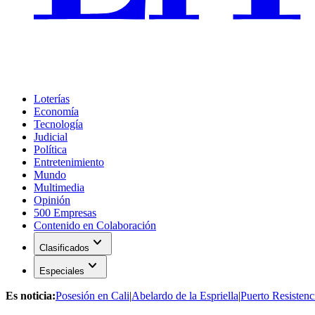
Loterías
Economía
Tecnología
Judicial
Política
Entretenimiento
Mundo
Multimedia
Opinión
500 Empresas
Contenido en Colaboración
expand_more
Clasificados
expand_more
Especiales
Es noticia:
Posesión en Cali
|
Abelardo de la Espriella
|
Puerto Resistenc