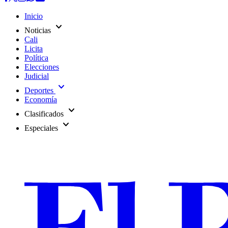
Inicio
expand_more
Noticias
Cali
Licita
Política
Elecciones
Judicial
expand_more
Deportes
Economía
expand_more
Clasificados
expand_more
Especiales