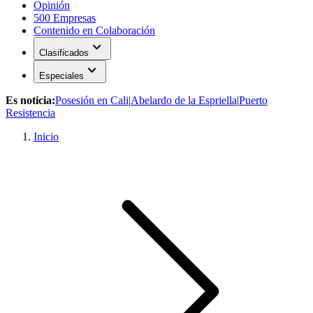
Opinión
500 Empresas
Contenido en Colaboración
expand_more
Clasificados
expand_more
Especiales
Es noticia:
Posesión en Cali
|
Abelardo de la Espriella
|
Puerto
Resistencia
Inicio