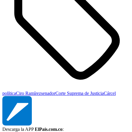
política
Ciro Ramírez
senador
Corte Suprema de Justicia
Cárcel
Descarga la APP
ElPaís.com.co
: