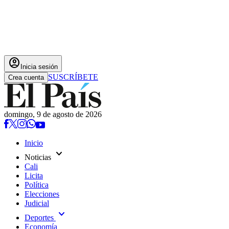
account_circle
Inicia sesión
SUSCRÍBETE
Crea cuenta
domingo, 9 de agosto de 2026
Inicio
expand_more
Noticias
Cali
Licita
Política
Elecciones
Judicial
expand_more
Deportes
Economía