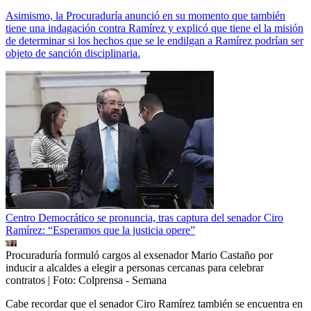
Asimismo, la Procuraduría anunció en su momento que también
tiene una indagación contra Ramírez y explicó que tiene el la misión
de determinar si los hechos que se le endilgan a Ramírez podrían ser
objeto de sanción disciplinaria.
Centro Democrático se pronuncia, tras captura del senador Ciro
Ramírez: “Esperamos que la justicia opere”
Procuraduría formuló cargos al exsenador Mario Castaño por
inducir a alcaldes a elegir a personas cercanas para celebrar
contratos
| Foto:
Colprensa - Semana
Cabe recordar que el senador Ciro Ramírez también se encuentra en