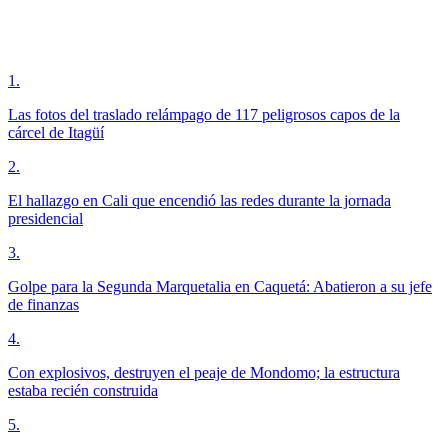
1
.
Las fotos del traslado relámpago de 117 peligrosos capos de la
cárcel de Itagüí
2
.
El hallazgo en Cali que encendió las redes durante la jornada
presidencial
3
.
Golpe para la Segunda Marquetalia en Caquetá: Abatieron a su jefe
de finanzas
4
.
Con explosivos, destruyen el peaje de Mondomo; la estructura
estaba recién construida
5
.