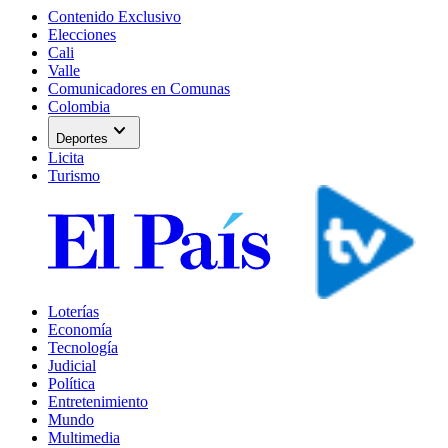
Contenido Exclusivo
Elecciones
Cali
Valle
Comunicadores en Comunas
Colombia
expand_more
Deportes
Licita
Turismo
Loterías
Economía
Tecnología
Judicial
Política
Entretenimiento
Mundo
Multimedia