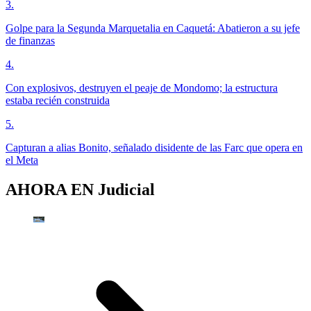
3
.
Golpe para la Segunda Marquetalia en Caquetá: Abatieron a su jefe
de finanzas
4
.
Con explosivos, destruyen el peaje de Mondomo; la estructura
estaba recién construida
5
.
Capturan a alias Bonito, señalado disidente de las Farc que opera en
el Meta
AHORA EN
Judicial