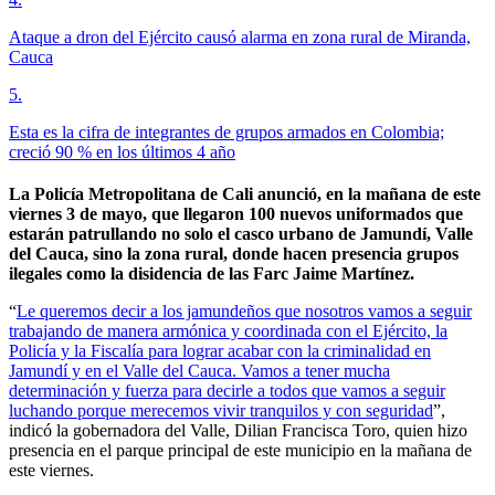
Ataque a dron del Ejército causó alarma en zona rural de Miranda,
Cauca
5
.
Esta es la cifra de integrantes de grupos armados en Colombia;
creció 90 % en los últimos 4 año
La Policía Metropolitana de Cali anunció, en la mañana de este
viernes 3 de mayo, que llegaron 100 nuevos uniformados que
estarán patrullando no solo el casco urbano de Jamundí, Valle
del Cauca, sino la zona rural, donde hacen presencia grupos
ilegales como la disidencia de las Farc Jaime Martínez.
“
Le queremos decir a los jamundeños que nosotros vamos a seguir
trabajando de manera armónica y coordinada con el Ejército, la
Policía y la Fiscalía para lograr acabar con la criminalidad en
Jamundí y en el Valle del Cauca. Vamos a tener mucha
determinación y fuerza para decirle a todos que vamos a seguir
luchando porque merecemos vivir tranquilos y con seguridad
”,
indicó la gobernadora del Valle, Dilian Francisca Toro, quien hizo
presencia en el parque principal de este municipio en la mañana de
este viernes.