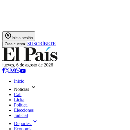
account_circle
Inicia sesión
SUSCRÍBETE
Crea cuenta
jueves, 6 de agosto de 2026
Inicio
expand_more
Noticias
Cali
Licita
Política
Elecciones
Judicial
expand_more
Deportes
Economía