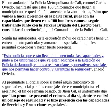
El comandante de la Policía Metropolitana de Cali, coronel Carlos
Oviedo, manifestó que estos 100 uniformados que llegan al
municipio no se quedarán únicamente en la zona urbana, “
sino que
vamos a hacer presencia en la parte rural, pues con las
capacidades que tienen estos 100 hombres vamos a seguir
trabajando junto con la Tercera Brigada del Ejército para
consolidar el territorio
”, dijo el Comandante de la Policía de Cali.
Según las autoridades, este escuadrón móvil de carabineros tiene un
entrenamiento particular y armamento especializado que les
permitirá consolidar y hacer fuerte presencia.
“
Estos policías que están llegando tienen todas las capacidades y,
junto a los uniformados que ya están adscritos a la Estación de
Policía de Jamundí, vamos a realizar planes y operativos especiales
que nos permitan hacer control y garantizar la seguridad
”, añadió
Oviedo.
Al preguntarle al oficial sobre si habrá algún dispositivo de
seguridad especial para los concejales de ese municipio tras el
asesinato, el fin de semana pasado, de Jhon Gil, el uniformado dijo
que “
tan pronto se presentó el crimen, al día siguiente se realizó
un consejo de seguridad y se hizo presencia con las capacidades
de Servicios y Protecciones especiales
”.