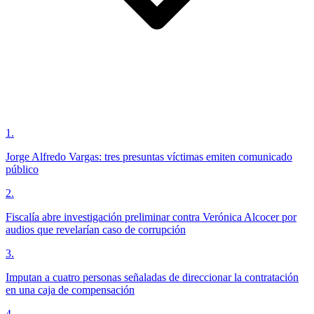
1
.
Jorge Alfredo Vargas: tres presuntas víctimas emiten comunicado
público
2
.
Fiscalía abre investigación preliminar contra Verónica Alcocer por
audios que revelarían caso de corrupción
3
.
Imputan a cuatro personas señaladas de direccionar la contratación
en una caja de compensación
4
.