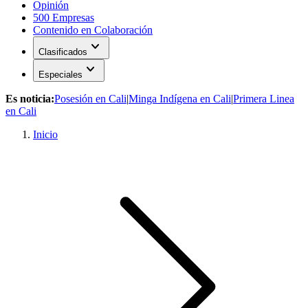
Opinión
500 Empresas
Contenido en Colaboración
expand_more
Clasificados
expand_more
Especiales
Es noticia:
Posesión en Cali
|
Minga Indígena en Cali
|
Primera Linea
en Cali
Inicio