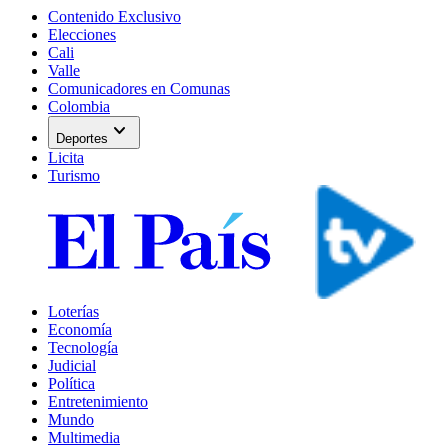
Contenido Exclusivo
Elecciones
Cali
Valle
Comunicadores en Comunas
Colombia
expand_more
Deportes
Licita
Turismo
Loterías
Economía
Tecnología
Judicial
Política
Entretenimiento
Mundo
Multimedia