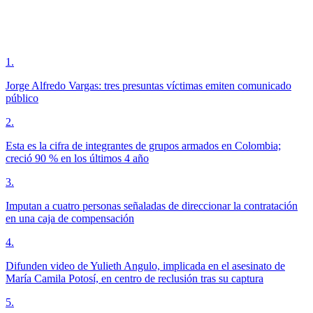
1
.
Jorge Alfredo Vargas: tres presuntas víctimas emiten comunicado
público
2
.
Esta es la cifra de integrantes de grupos armados en Colombia;
creció 90 % en los últimos 4 año
3
.
Imputan a cuatro personas señaladas de direccionar la contratación
en una caja de compensación
4
.
Difunden video de Yulieth Angulo, implicada en el asesinato de
María Camila Potosí, en centro de reclusión tras su captura
5
.