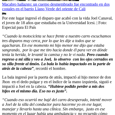
Macabro hallazgo: un cuerpo desmembrado fue encontrado en dos
costales en el barrio Llano Verde del oriente de Cali
Por este lugar ingresó el disparo que acabó con la vida Joel Canaval,
el joven de 18 años que estudiaba en la Universidad Icesi.
| Foto:
Especial para El País
“Cuando la motocicleta se hace frente a nuestro carro escuchamos
tres disparos muy cerca, por lo que les dije a todos que se
agacharan. En ese momento mi hijo menor me dijo que estaba
sangrando, por lo que me tiro hacia donde él para ver en dónde
tenía la herida, le levanté la camisa y no le vi nada.
Pero cuando
regreso a mi silla y veo a Joel, lo observo con los ojos cerrados en
su silla frente al timón. La bala lo había impactado en la parte de
atrás de la cabeza”
,
recordó el hombre.
La bala ingresó por la puerta de atrás, impactó al hijo menor de don
Jhon en el dedo pulgar y en el índice de la mano izquierda, siguió e
impactó a Joel en la cabeza.
“Hubiese podido perder a mis dos
hijos en el mismo día. Eso no es justo”.
“Cuando eso ocurrió me bajé del carro desesperado, intenté mover
a Joel de la silla del conductor para hacerme yo en ese lugar,
manejar y llevarlo hasta una clínica. Sin embargo, justo en ese
momento en el lugar había una ambulancia y, no recuerdo cómo