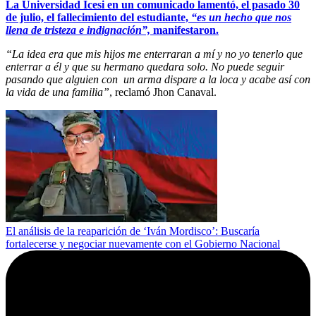
La Universidad Icesi en un comunicado lamentó, el pasado 30
de julio, el fallecimiento del estudiante,
“es un hecho que nos
llena de tristeza e indignación”,
manifestaron.
“La idea era que mis hijos me enterraran a mí y no yo tenerlo que
enterrar a él y que su hermano quedara solo. No puede seguir
pasando que alguien con un arma dispare a la loca y acabe así con
la vida de una familia”
, reclamó Jhon Canaval.
El análisis de la reaparición de ‘Iván Mordisco’: Buscaría
fortalecerse y negociar nuevamente con el Gobierno Nacional