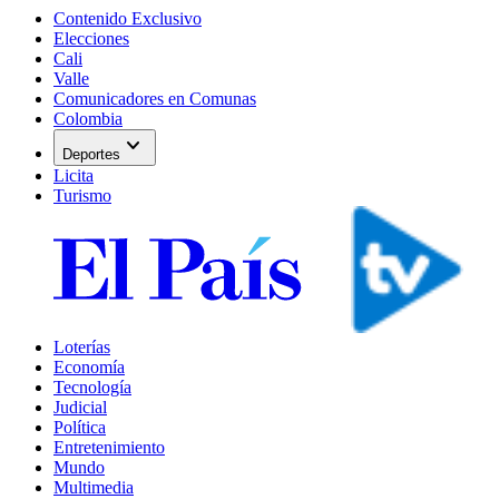
Contenido Exclusivo
Elecciones
Cali
Valle
Comunicadores en Comunas
Colombia
expand_more
Deportes
Licita
Turismo
Loterías
Economía
Tecnología
Judicial
Política
Entretenimiento
Mundo
Multimedia