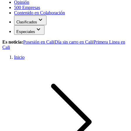
Opinión
500 Empresas
Contenido en Colaboración
expand_more
Clasificados
expand_more
Especiales
Es noticia:
Posesión en Cali
|
Día sin carro en Cali
|
Primera Linea en
Cali
Inicio