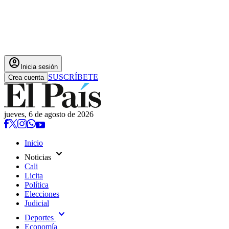
account_circle
Inicia sesión
SUSCRÍBETE
Crea cuenta
jueves, 6 de agosto de 2026
Inicio
expand_more
Noticias
Cali
Licita
Política
Elecciones
Judicial
expand_more
Deportes
Economía