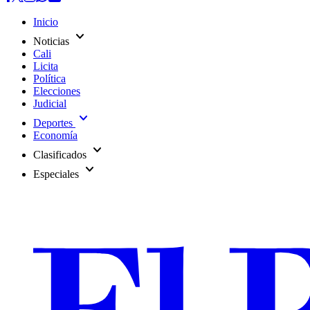
Inicio
expand_more
Noticias
Cali
Licita
Política
Elecciones
Judicial
expand_more
Deportes
Economía
expand_more
Clasificados
expand_more
Especiales