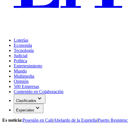
Loterías
Economía
Tecnología
Judicial
Política
Entretenimiento
Mundo
Multimedia
Opinión
500 Empresas
Contenido en Colaboración
expand_more
Clasificados
expand_more
Especiales
Es noticia:
Posesión en Cali
|
Abelardo de la Espriella
|
Puerto Resistenc