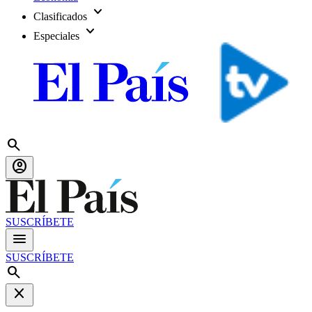
expand_more
Clasificados
expand_more
Especiales
search
account_circle
SUSCRÍBETE
menu
SUSCRÍBETE
search
close