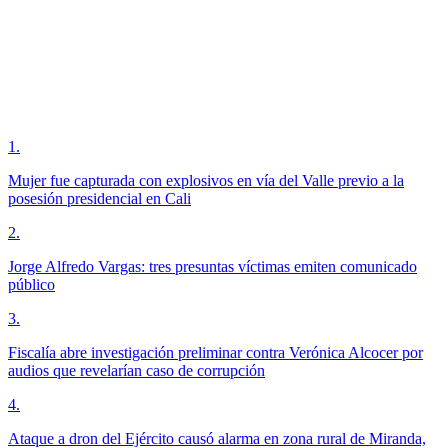
1
.
Mujer fue capturada con explosivos en vía del Valle previo a la
posesión presidencial en Cali
2
.
Jorge Alfredo Vargas: tres presuntas víctimas emiten comunicado
público
3
.
Fiscalía abre investigación preliminar contra Verónica Alcocer por
audios que revelarían caso de corrupción
4
.
Ataque a dron del Ejército causó alarma en zona rural de Miranda,