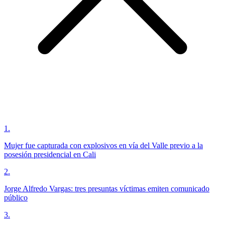
1
.
Mujer fue capturada con explosivos en vía del Valle previo a la
posesión presidencial en Cali
2
.
Jorge Alfredo Vargas: tres presuntas víctimas emiten comunicado
público
3
.