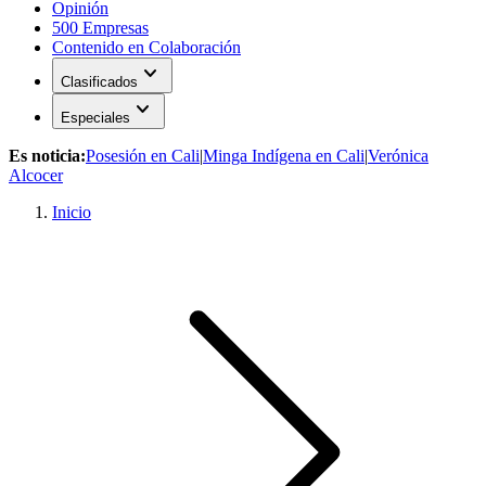
Opinión
500 Empresas
Contenido en Colaboración
expand_more
Clasificados
expand_more
Especiales
Es noticia:
Posesión en Cali
|
Minga Indígena en Cali
|
Verónica
Alcocer
Inicio