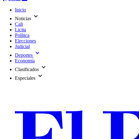
Inicio
expand_more
Noticias
Cali
Licita
Política
Elecciones
Judicial
expand_more
Deportes
Economía
expand_more
Clasificados
expand_more
Especiales