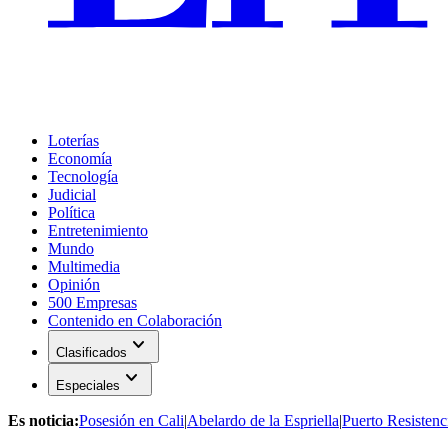
Loterías
Economía
Tecnología
Judicial
Política
Entretenimiento
Mundo
Multimedia
Opinión
500 Empresas
Contenido en Colaboración
expand_more
Clasificados
expand_more
Especiales
Es noticia:
Posesión en Cali
|
Abelardo de la Espriella
|
Puerto Resistenc