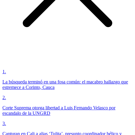
1
.
La búsqueda terminó en una fosa común: el macabro hallazgo que
estremece a Corinto, Cauca
2
.
Corte Suprema otorga libertad a Luis Fernando Velasco por
escandalo de la UNGRD
3
.
Capturan en Cali a alias ‘Tulita’, presunto coordinador bélico y