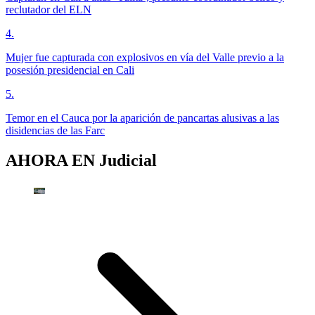
reclutador del ELN
4
.
Mujer fue capturada con explosivos en vía del Valle previo a la
posesión presidencial en Cali
5
.
Temor en el Cauca por la aparición de pancartas alusivas a las
disidencias de las Farc
AHORA EN
Judicial