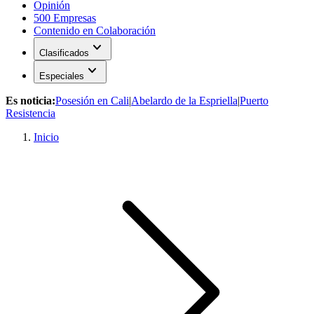
Opinión
500 Empresas
Contenido en Colaboración
expand_more
Clasificados
expand_more
Especiales
Es noticia:
Posesión en Cali
|
Abelardo de la Espriella
|
Puerto
Resistencia
Inicio