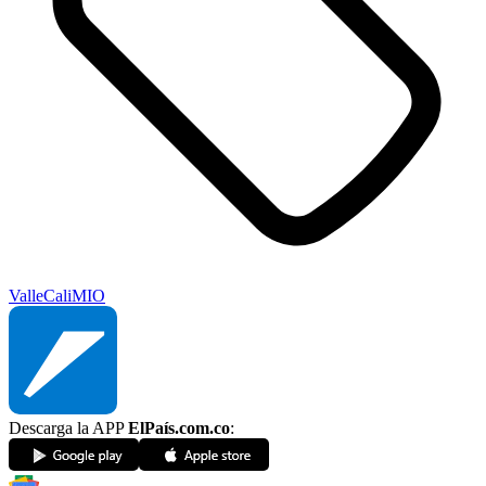
Valle
Cali
MIO
Descarga la APP
ElPaís.com.co
: