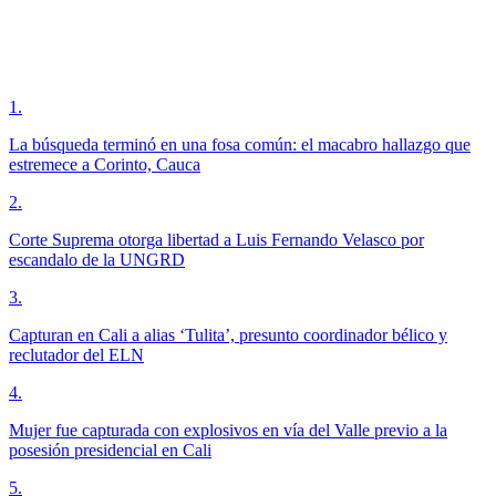
1
.
La búsqueda terminó en una fosa común: el macabro hallazgo que
estremece a Corinto, Cauca
2
.
Corte Suprema otorga libertad a Luis Fernando Velasco por
escandalo de la UNGRD
3
.
Capturan en Cali a alias ‘Tulita’, presunto coordinador bélico y
reclutador del ELN
4
.
Mujer fue capturada con explosivos en vía del Valle previo a la
posesión presidencial en Cali
5
.