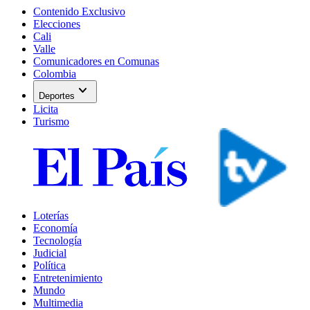
Contenido Exclusivo
Elecciones
Cali
Valle
Comunicadores en Comunas
Colombia
expand_more
Deportes
Licita
Turismo
Loterías
Economía
Tecnología
Judicial
Política
Entretenimiento
Mundo
Multimedia