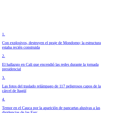
1
.
Con explosivos, destruyen el peaje de Mondomo; la estructura
estaba recién construida
2
.
El hallazgo en Cali que encendió las redes durante la jornada
presidencial
3
.
Las fotos del traslado relámpago de 117 peligrosos capos de la
cárcel de Itagüí
4
.
Temor en el Cauca por la aparición de pancartas alusivas a las
disidencias de las Farc