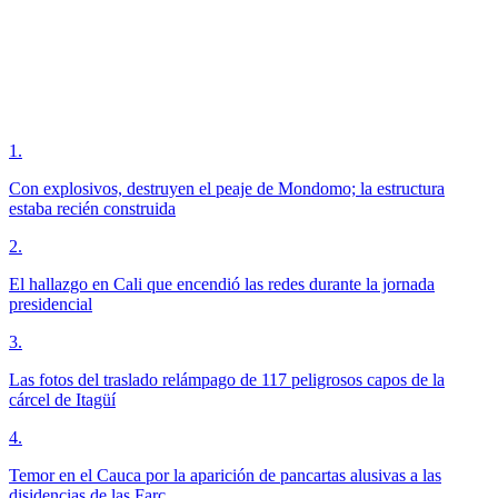
1
.
Con explosivos, destruyen el peaje de Mondomo; la estructura
estaba recién construida
2
.
El hallazgo en Cali que encendió las redes durante la jornada
presidencial
3
.
Las fotos del traslado relámpago de 117 peligrosos capos de la
cárcel de Itagüí
4
.
Temor en el Cauca por la aparición de pancartas alusivas a las
disidencias de las Farc