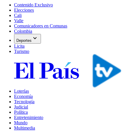
Contenido Exclusivo
Elecciones
Cali
Valle
Comunicadores en Comunas
Colombia
expand_more
Deportes
Licita
Turismo
Loterías
Economía
Tecnología
Judicial
Política
Entretenimiento
Mundo
Multimedia