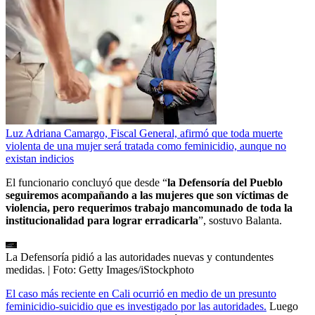
Luz Adriana Camargo, Fiscal General, afirmó que toda muerte
violenta de una mujer será tratada como feminicidio, aunque no
existan indicios
El funcionario concluyó que desde “
la Defensoría del Pueblo
seguiremos acompañando a las mujeres que son víctimas de
violencia, pero requerimos trabajo mancomunado de toda la
institucionalidad para lograr erradicarla
”, sostuvo Balanta.
La Defensoría pidió a las autoridades nuevas y contundentes
medidas.
| Foto:
Getty Images/iStockphoto
El caso más reciente en Cali ocurrió en medio de un presunto
feminicidio-suicidio que es investigado por las autoridades.
Luego