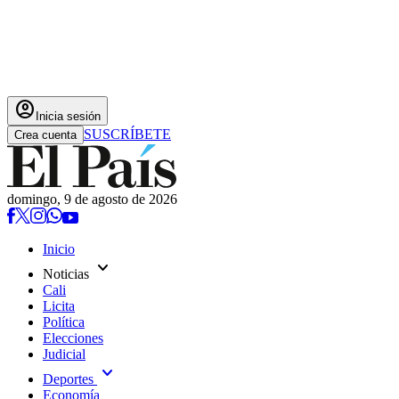
account_circle
Inicia sesión
SUSCRÍBETE
Crea cuenta
domingo, 9 de agosto de 2026
Inicio
expand_more
Noticias
Cali
Licita
Política
Elecciones
Judicial
expand_more
Deportes
Economía