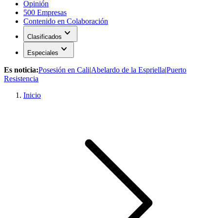
Opinión
500 Empresas
Contenido en Colaboración
expand_more
Clasificados
expand_more
Especiales
Es noticia:
Posesión en Cali
|
Abelardo de la Espriella
|
Puerto
Resistencia
Inicio