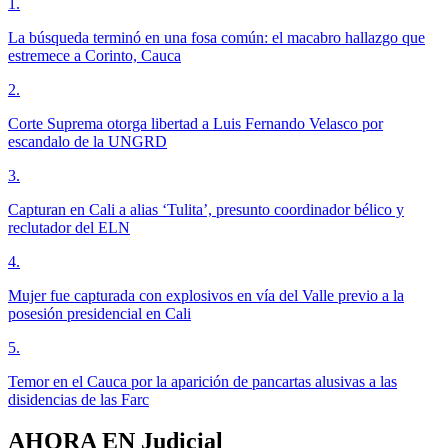
1
.
La búsqueda terminó en una fosa común: el macabro hallazgo que
estremece a Corinto, Cauca
2
.
Corte Suprema otorga libertad a Luis Fernando Velasco por
escandalo de la UNGRD
3
.
Capturan en Cali a alias ‘Tulita’, presunto coordinador bélico y
reclutador del ELN
4
.
Mujer fue capturada con explosivos en vía del Valle previo a la
posesión presidencial en Cali
5
.
Temor en el Cauca por la aparición de pancartas alusivas a las
disidencias de las Farc
AHORA EN
Judicial