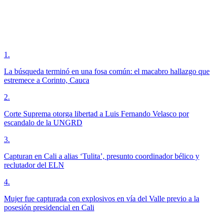
1
.
La búsqueda terminó en una fosa común: el macabro hallazgo que
estremece a Corinto, Cauca
2
.
Corte Suprema otorga libertad a Luis Fernando Velasco por
escandalo de la UNGRD
3
.
Capturan en Cali a alias ‘Tulita’, presunto coordinador bélico y
reclutador del ELN
4
.
Mujer fue capturada con explosivos en vía del Valle previo a la
posesión presidencial en Cali