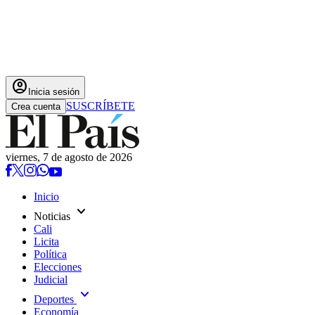
account_circle
Inicia sesión
SUSCRÍBETE
Crea cuenta
viernes, 7 de agosto de 2026
Inicio
expand_more
Noticias
Cali
Licita
Política
Elecciones
Judicial
expand_more
Deportes
Economía