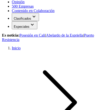
Opinión
500 Empresas
Contenido en Colaboración
expand_more
Clasificados
expand_more
Especiales
Es noticia:
Posesión en Cali
|
Abelardo de la Espriella
|
Puerto
Resistencia
Inicio