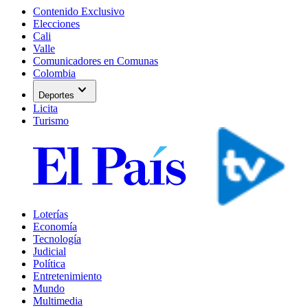
Contenido Exclusivo
Elecciones
Cali
Valle
Comunicadores en Comunas
Colombia
expand_more
Deportes
Licita
Turismo
Loterías
Economía
Tecnología
Judicial
Política
Entretenimiento
Mundo
Multimedia