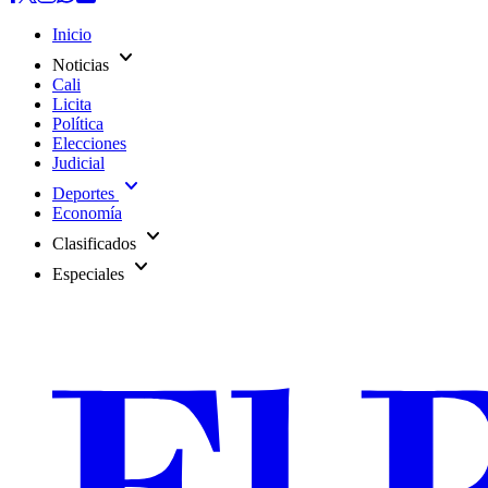
Inicio
expand_more
Noticias
Cali
Licita
Política
Elecciones
Judicial
expand_more
Deportes
Economía
expand_more
Clasificados
expand_more
Especiales