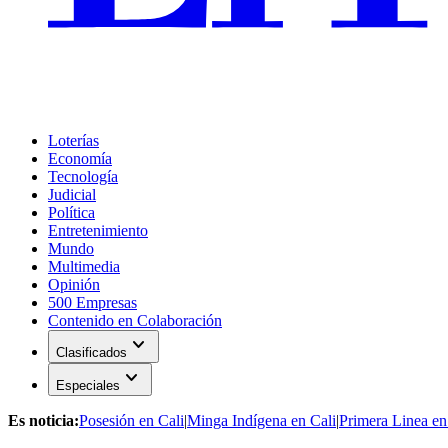
Loterías
Economía
Tecnología
Judicial
Política
Entretenimiento
Mundo
Multimedia
Opinión
500 Empresas
Contenido en Colaboración
expand_more
Clasificados
expand_more
Especiales
Es noticia:
Posesión en Cali
|
Minga Indígena en Cali
|
Primera Linea en