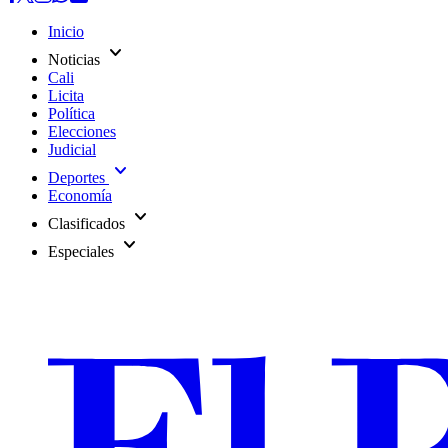
Inicio
expand_more
Noticias
Cali
Licita
Política
Elecciones
Judicial
expand_more
Deportes
Economía
expand_more
Clasificados
expand_more
Especiales