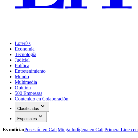
Loterías
Economía
Tecnología
Judicial
Política
Entretenimiento
Mundo
Multimedia
Opinión
500 Empresas
Contenido en Colaboración
expand_more
Clasificados
expand_more
Especiales
Es noticia:
Posesión en Cali
|
Minga Indígena en Cali
|
Primera Linea en