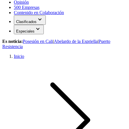
Opinión
500 Empresas
Contenido en Colaboración
expand_more
Clasificados
expand_more
Especiales
Es noticia:
Posesión en Cali
|
Abelardo de la Espriella
|
Puerto
Resistencia
Inicio