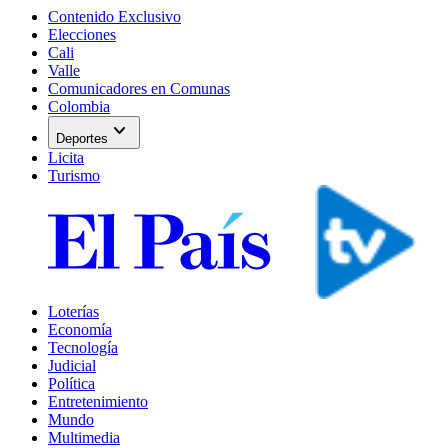
Contenido Exclusivo
Elecciones
Cali
Valle
Comunicadores en Comunas
Colombia
expand_more
Deportes
Licita
Turismo
Loterías
Economía
Tecnología
Judicial
Política
Entretenimiento
Mundo
Multimedia