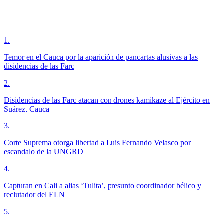
1
.
Temor en el Cauca por la aparición de pancartas alusivas a las
disidencias de las Farc
2
.
Disidencias de las Farc atacan con drones kamikaze al Ejército en
Suárez, Cauca
3
.
Corte Suprema otorga libertad a Luis Fernando Velasco por
escandalo de la UNGRD
4
.
Capturan en Cali a alias ‘Tulita’, presunto coordinador bélico y
reclutador del ELN
5
.