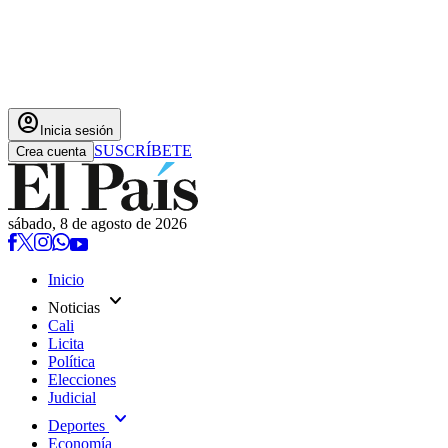
account_circle
Inicia sesión
SUSCRÍBETE
Crea cuenta
sábado, 8 de agosto de 2026
Inicio
expand_more
Noticias
Cali
Licita
Política
Elecciones
Judicial
expand_more
Deportes
Economía