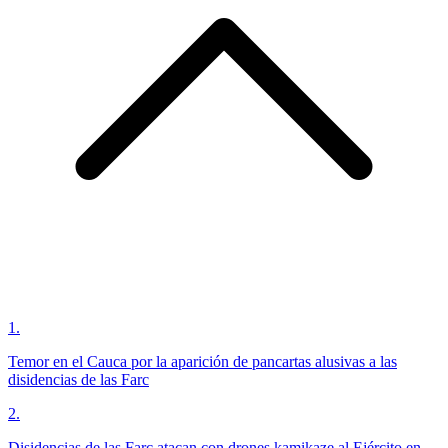
1
.
Temor en el Cauca por la aparición de pancartas alusivas a las
disidencias de las Farc
2
.
Disidencias de las Farc atacan con drones kamikaze al Ejército en