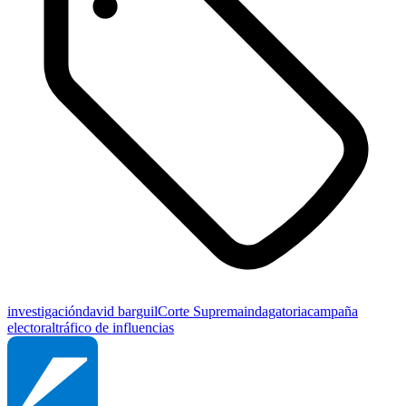
investigación
david barguil
Corte Suprema
indagatoria
campaña
electoral
tráfico de influencias