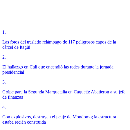
1
.
Las fotos del traslado relámpago de 117 peligrosos capos de la
cárcel de Itagüí
2
.
El hallazgo en Cali que encendió las redes durante la jornada
presidencial
3
.
Golpe para la Segunda Marquetalia en Caquetá: Abatieron a su jefe
de finanzas
4
.
Con explosivos, destruyen el peaje de Mondomo; la estructura
estaba recién construida