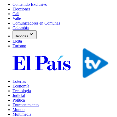
Contenido Exclusivo
Elecciones
Cali
Valle
Comunicadores en Comunas
Colombia
expand_more
Deportes
Licita
Turismo
Loterías
Economía
Tecnología
Judicial
Política
Entretenimiento
Mundo
Multimedia