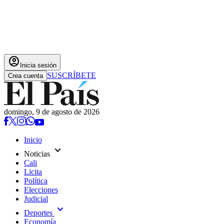
account_circle
Inicia sesión
SUSCRÍBETE
Crea cuenta
domingo, 9 de agosto de 2026
Inicio
expand_more
Noticias
Cali
Licita
Política
Elecciones
Judicial
expand_more
Deportes
Economía