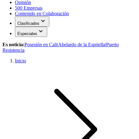
Opinión
500 Empresas
Contenido en Colaboración
expand_more
Clasificados
expand_more
Especiales
Es noticia:
Posesión en Cali
|
Abelardo de la Espriella
|
Puerto
Resistencia
Inicio