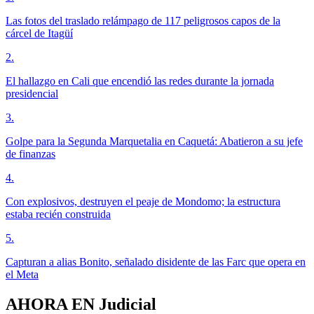
Las fotos del traslado relámpago de 117 peligrosos capos de la
cárcel de Itagüí
2
.
El hallazgo en Cali que encendió las redes durante la jornada
presidencial
3
.
Golpe para la Segunda Marquetalia en Caquetá: Abatieron a su jefe
de finanzas
4
.
Con explosivos, destruyen el peaje de Mondomo; la estructura
estaba recién construida
5
.
Capturan a alias Bonito, señalado disidente de las Farc que opera en
el Meta
AHORA EN
Judicial