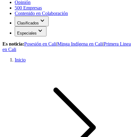
Opinión
500 Empresas
Contenido en Colaboración
expand_more
Clasificados
expand_more
Especiales
Es noticia:
Posesión en Cali
|
Minga Indígena en Cali
|
Primera Linea
en Cali
Inicio