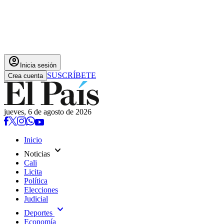
account_circle
Inicia sesión
SUSCRÍBETE
Crea cuenta
jueves, 6 de agosto de 2026
Inicio
expand_more
Noticias
Cali
Licita
Política
Elecciones
Judicial
expand_more
Deportes
Economía