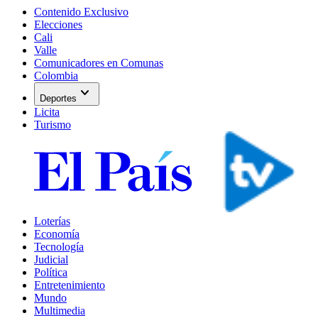
Contenido Exclusivo
Elecciones
Cali
Valle
Comunicadores en Comunas
Colombia
expand_more
Deportes
Licita
Turismo
Loterías
Economía
Tecnología
Judicial
Política
Entretenimiento
Mundo
Multimedia