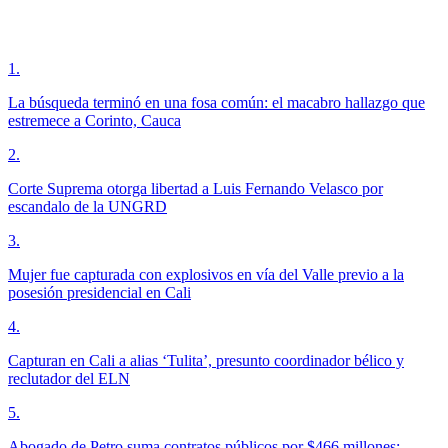
1
.
La búsqueda terminó en una fosa común: el macabro hallazgo que
estremece a Corinto, Cauca
2
.
Corte Suprema otorga libertad a Luis Fernando Velasco por
escandalo de la UNGRD
3
.
Mujer fue capturada con explosivos en vía del Valle previo a la
posesión presidencial en Cali
4
.
Capturan en Cali a alias ‘Tulita’, presunto coordinador bélico y
reclutador del ELN
5
.
Abogado de Petro suma contratos públicos por $466 millones: