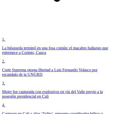
1
.
La búsqueda terminó en una fosa común: el macabro hallazgo que
estremece a Corinto, Cauca
2
.
Corte Suprema otorga libertad a Luis Fernando Velasco por
escandalo de la UNGRD
3
.
Mujer fue capturada con explosivos en vía del Valle previo a la
posesión presidencial en Cali
4
.
Capturan en Cali a alias ‘Tulita’, presunto coordinador bélico y