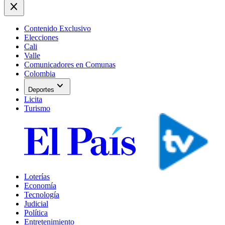
close
Contenido Exclusivo
Elecciones
Cali
Valle
Comunicadores en Comunas
Colombia
expand_more
Deportes
Licita
Turismo
Loterías
Economía
Tecnología
Judicial
Política
Entretenimiento