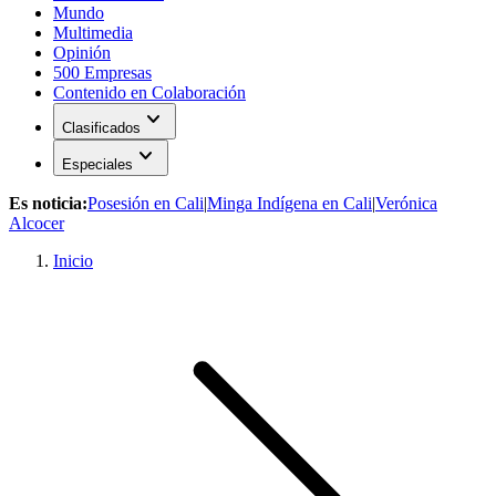
Mundo
Multimedia
Opinión
500 Empresas
Contenido en Colaboración
expand_more
Clasificados
expand_more
Especiales
Es noticia:
Posesión en Cali
|
Minga Indígena en Cali
|
Verónica
Alcocer
Inicio