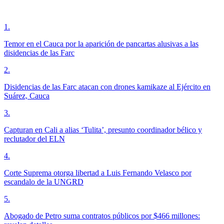
1
.
Temor en el Cauca por la aparición de pancartas alusivas a las
disidencias de las Farc
2
.
Disidencias de las Farc atacan con drones kamikaze al Ejército en
Suárez, Cauca
3
.
Capturan en Cali a alias ‘Tulita’, presunto coordinador bélico y
reclutador del ELN
4
.
Corte Suprema otorga libertad a Luis Fernando Velasco por
escandalo de la UNGRD
5
.
Abogado de Petro suma contratos públicos por $466 millones: