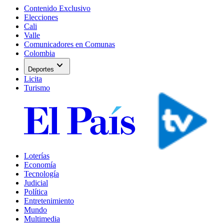
Contenido Exclusivo
Elecciones
Cali
Valle
Comunicadores en Comunas
Colombia
expand_more
Deportes
Licita
Turismo
Loterías
Economía
Tecnología
Judicial
Política
Entretenimiento
Mundo
Multimedia