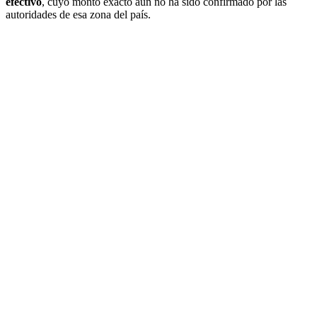
efectivo
, cuyo monto exacto aún no ha sido confirmado por las
autoridades de esa zona del país.