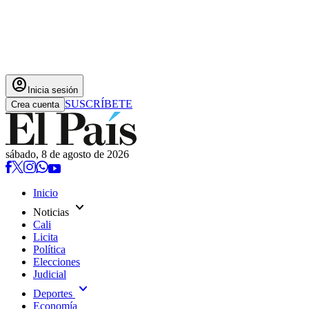
account_circle
Inicia sesión
SUSCRÍBETE
Crea cuenta
sábado, 8 de agosto de 2026
Inicio
expand_more
Noticias
Cali
Licita
Política
Elecciones
Judicial
expand_more
Deportes
Economía