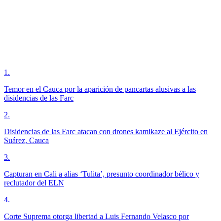
1
.
Temor en el Cauca por la aparición de pancartas alusivas a las
disidencias de las Farc
2
.
Disidencias de las Farc atacan con drones kamikaze al Ejército en
Suárez, Cauca
3
.
Capturan en Cali a alias ‘Tulita’, presunto coordinador bélico y
reclutador del ELN
4
.
Corte Suprema otorga libertad a Luis Fernando Velasco por