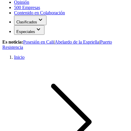
Opinión
500 Empresas
Contenido en Colaboración
expand_more
Clasificados
expand_more
Especiales
Es noticia:
Posesión en Cali
|
Abelardo de la Espriella
|
Puerto
Resistencia
Inicio