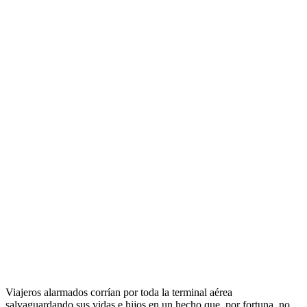
Viajeros alarmados corrían por toda la terminal aérea
salvaguardando sus vidas e hijos en un hecho que, por fortuna, no