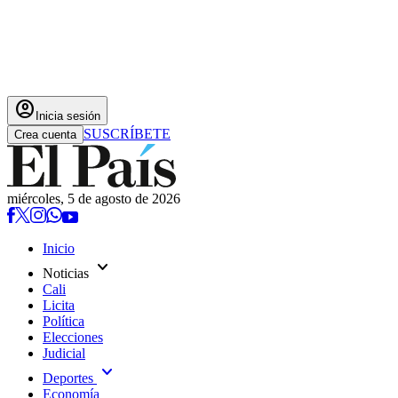
account_circle
Inicia sesión
SUSCRÍBETE
Crea cuenta
miércoles, 5 de agosto de 2026
Inicio
expand_more
Noticias
Cali
Licita
Política
Elecciones
Judicial
expand_more
Deportes
Economía