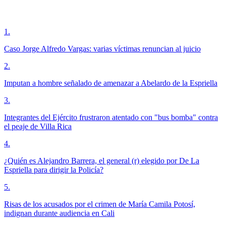
1
.
Caso Jorge Alfredo Vargas: varias víctimas renuncian al juicio
2
.
Imputan a hombre señalado de amenazar a Abelardo de la Espriella
3
.
Integrantes del Ejército frustraron atentado con "bus bomba" contra
el peaje de Villa Rica
4
.
¿Quién es Alejandro Barrera, el general (r) elegido por De La
Espriella para dirigir la Policía?
5
.
Risas de los acusados por el crimen de María Camila Potosí,
indignan durante audiencia en Cali