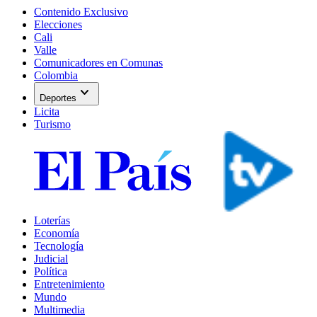
Contenido Exclusivo
Elecciones
Cali
Valle
Comunicadores en Comunas
Colombia
expand_more
Deportes
Licita
Turismo
Loterías
Economía
Tecnología
Judicial
Política
Entretenimiento
Mundo
Multimedia