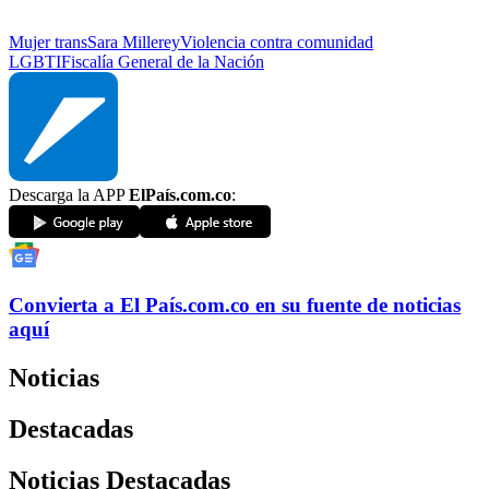
Mujer trans
Sara Millerey
Violencia contra comunidad
LGBTI
Fiscalía General de la Nación
Descarga la APP
ElPaís.com.co
:
Convierta a
El País
.com.co
en su fuente de noticias
aquí
Noticias
Destacadas
Noticias Destacadas