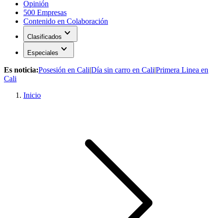
Opinión
500 Empresas
Contenido en Colaboración
expand_more
Clasificados
expand_more
Especiales
Es noticia:
Posesión en Cali
|
Día sin carro en Cali
|
Primera Linea en
Cali
Inicio