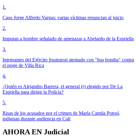
1
.
Caso Jorge Alfredo Vargas: varias víctimas renuncian al juicio
2
.
Imputan a hombre señalado de amenazar a Abelardo de la Espriella
3
.
Integrantes del Ejército frustraron atentado con "bus bomba" contra
el peaje de Villa Rica
4
.
¿Quién es Alejandro Barrera, el general (r) elegido por De La
Espriella para dirigir la Policía?
5
.
Risas de los acusados por el crimen de María Camila Potosí,
indignan durante audiencia en Cali
AHORA EN
Judicial