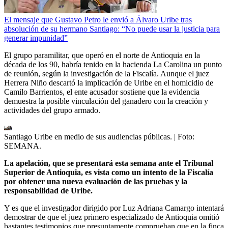
El mensaje que Gustavo Petro le envió a Álvaro Uribe tras
absolución de su hermano Santiago: “No puede usar la justicia para
generar impunidad”
El grupo paramilitar, que operó en el norte de Antioquia en la
década de los 90, habría tenido en la hacienda La Carolina un punto
de reunión, según la investigación de la Fiscalía. Aunque el juez
Herrera Niño descartó la implicación de Uribe en el homicidio de
Camilo Barrientos, el ente acusador sostiene que la evidencia
demuestra la posible vinculación del ganadero con la creación y
actividades del grupo armado.
Santiago Uribe en medio de sus audiencias públicas.
| Foto:
SEMANA.
La apelación, que se presentará esta semana ante el Tribunal
Superior de Antioquia, es vista como un intento de la Fiscalía
por obtener una nueva evaluación de las pruebas y la
responsabilidad de Uribe.
Y es que el investigador dirigido por Luz Adriana Camargo intentará
demostrar de que el juez primero especializado de Antioquia omitió
bastantes testimonios que presuntamente comprueban que en la finca