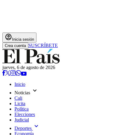
account_circle
Inicia sesión
SUSCRÍBETE
Crea cuenta
jueves, 6 de agosto de 2026
Inicio
expand_more
Noticias
Cali
Licita
Política
Elecciones
Judicial
expand_more
Deportes
Economía