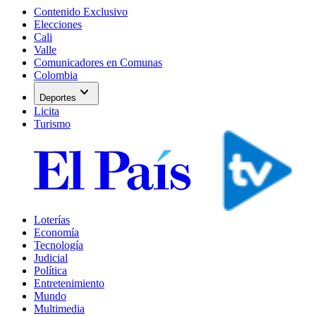
Contenido Exclusivo
Elecciones
Cali
Valle
Comunicadores en Comunas
Colombia
expand_more
Deportes
Licita
Turismo
Loterías
Economía
Tecnología
Judicial
Política
Entretenimiento
Mundo
Multimedia