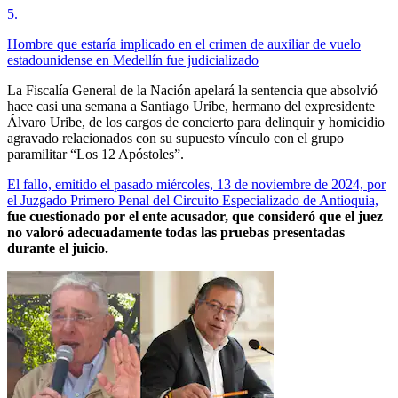
5
.
Hombre que estaría implicado en el crimen de auxiliar de vuelo
estadounidense en Medellín fue judicializado
La Fiscalía General de la Nación apelará la sentencia que absolvió
hace casi una semana a Santiago Uribe, hermano del expresidente
Álvaro Uribe, de los cargos de concierto para delinquir y homicidio
agravado relacionados con su supuesto vínculo con el grupo
paramilitar “Los 12 Apóstoles”.
El fallo, emitido el pasado miércoles, 13 de noviembre de 2024, por
el Juzgado Primero Penal del Circuito Especializado de Antioquia,
fue cuestionado por el ente acusador, que consideró que el juez
no valoró adecuadamente todas las pruebas presentadas
durante el juicio.