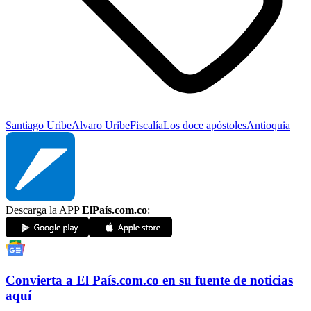
Santiago Uribe
Alvaro Uribe
Fiscalía
Los doce apóstoles
Antioquia
Descarga la APP
ElPaís.com.co
:
Convierta a
El País
.com.co
en su fuente de noticias
aquí