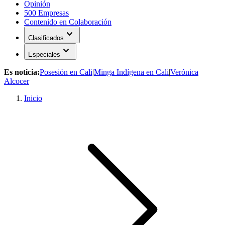
Opinión
500 Empresas
Contenido en Colaboración
expand_more
Clasificados
expand_more
Especiales
Es noticia:
Posesión en Cali
|
Minga Indígena en Cali
|
Verónica
Alcocer
Inicio