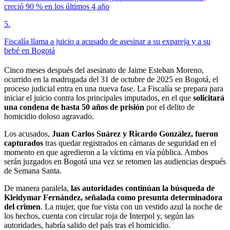
creció 90 % en los últimos 4 año
5
.
Fiscalía llama a juicio a acusado de asesinar a su expareja y a su
bebé en Bogotá
Cinco meses después del asesinato de Jaime Esteban Moreno,
ocurrido en la madrugada del 31 de octubre de 2025 en Bogotá, el
proceso judicial entra en una nueva fase. La Fiscalía se prepara para
iniciar el juicio contra los principales imputados, en el que
solicitará
una condena de hasta 50 años de prisión
por el delito de
homicidio doloso agravado.
Los acusados,
Juan Carlos Suárez y Ricardo González, fueron
capturados
tras quedar registrados en cámaras de seguridad en el
momento en que agredieron a la víctima en vía pública. Ambos
serán juzgados en Bogotá una vez se retomen las audiencias después
de Semana Santa.
De manera paralela,
las autoridades continúan la búsqueda de
Kleidymar Fernández, señalada como presunta determinadora
del crimen
. La mujer, que fue vista con un vestido azul la noche de
los hechos, cuenta con circular roja de Interpol y, según las
autoridades, habría salido del país tras el homicidio.