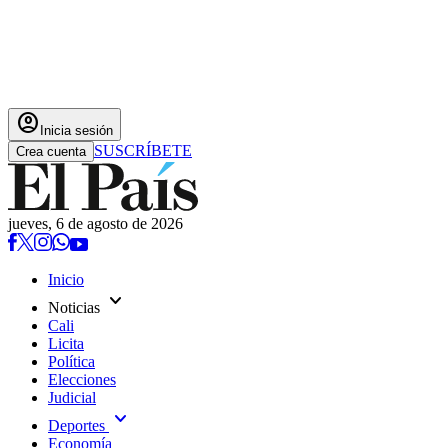
account_circle
Inicia sesión
SUSCRÍBETE
Crea cuenta
jueves, 6 de agosto de 2026
Inicio
expand_more
Noticias
Cali
Licita
Política
Elecciones
Judicial
expand_more
Deportes
Economía