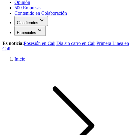
Opinión
500 Empresas
Contenido en Colaboración
expand_more
Clasificados
expand_more
Especiales
Es noticia:
Posesión en Cali
|
Día sin carro en Cali
|
Primera Linea en
Cali
Inicio