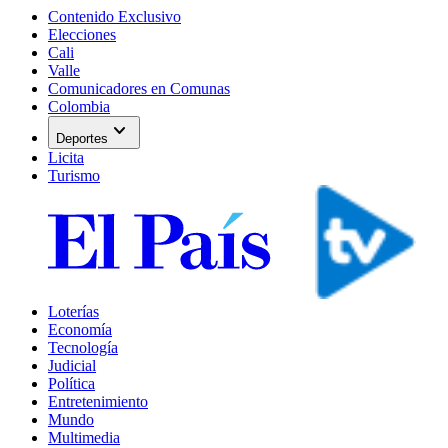
Contenido Exclusivo
Elecciones
Cali
Valle
Comunicadores en Comunas
Colombia
expand_more
Deportes
Licita
Turismo
Loterías
Economía
Tecnología
Judicial
Política
Entretenimiento
Mundo
Multimedia