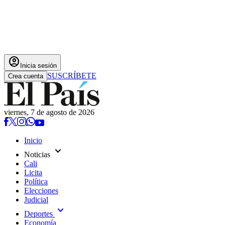
account_circle
Inicia sesión
SUSCRÍBETE
Crea cuenta
viernes, 7 de agosto de 2026
Inicio
expand_more
Noticias
Cali
Licita
Política
Elecciones
Judicial
expand_more
Deportes
Economía