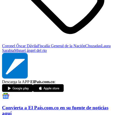
Coronel Óscar Dávila
Fiscalía General de la Nación
Chuzadas
Laura
Sarabia
Miguel ángel del rio
Descarga la APP
ElPaís.com.co
:
Convierta a
El País
.com.co
en su fuente de noticias
aquí