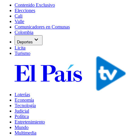
Contenido Exclusivo
Elecciones
Cali
Valle
Comunicadores en Comunas
Colombia
expand_more
Deportes
Licita
Turismo
Loterías
Economía
Tecnología
Judicial
Política
Entretenimiento
Mundo
Multimedia