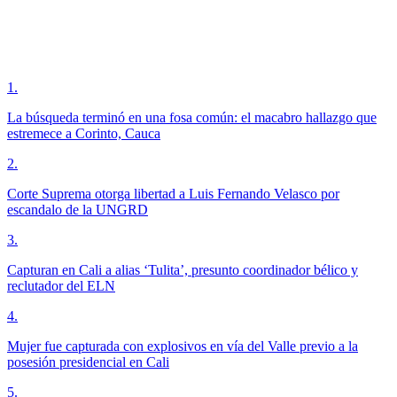
1
.
La búsqueda terminó en una fosa común: el macabro hallazgo que
estremece a Corinto, Cauca
2
.
Corte Suprema otorga libertad a Luis Fernando Velasco por
escandalo de la UNGRD
3
.
Capturan en Cali a alias ‘Tulita’, presunto coordinador bélico y
reclutador del ELN
4
.
Mujer fue capturada con explosivos en vía del Valle previo a la
posesión presidencial en Cali
5
.