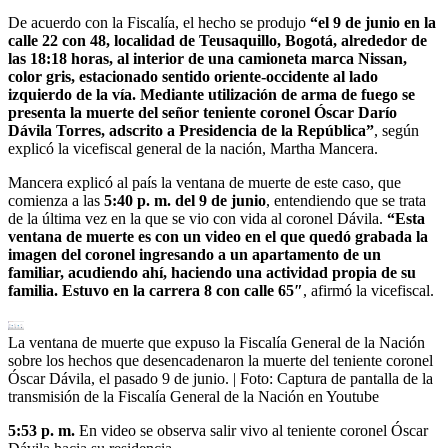
De acuerdo con la Fiscalía, el hecho se produjo
“el 9 de junio en la
calle 22 con 48, localidad de Teusaquillo, Bogotá, alrededor de
las 18:18 horas, al interior de una camioneta marca Nissan,
color gris, estacionado sentido oriente-occidente al lado
izquierdo de la vía. Mediante utilización de arma de fuego se
presenta la muerte del señor teniente coronel Óscar Darío
Dávila Torres, adscrito a Presidencia de la República”
, según
explicó la vicefiscal general de la nación, Martha Mancera.
Mancera explicó al país la ventana de muerte de este caso, que
comienza a las
5:40 p. m. del 9 de junio
, entendiendo que se trata
de la última vez en la que se vio con vida al coronel Dávila.
“Esta
ventana de muerte es con un video en el que quedó grabada la
imagen del coronel ingresando a un apartamento de un
familiar, acudiendo ahí, haciendo una actividad propia de su
familia. Estuvo en la carrera 8 con calle 65″
, afirmó la vicefiscal.
La ventana de muerte que expuso la Fiscalía General de la Nación
sobre los hechos que desencadenaron la muerte del teniente coronel
Óscar Dávila, el pasado 9 de junio.
| Foto:
Captura de pantalla de la
transmisión de la Fiscalía General de la Nación en Youtube
5:53 p. m.
En video se observa salir vivo al teniente coronel Óscar