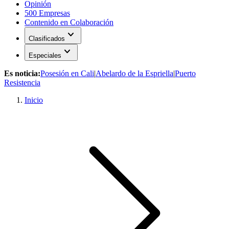
Opinión
500 Empresas
Contenido en Colaboración
expand_more
Clasificados
expand_more
Especiales
Es noticia:
Posesión en Cali
|
Abelardo de la Espriella
|
Puerto
Resistencia
Inicio