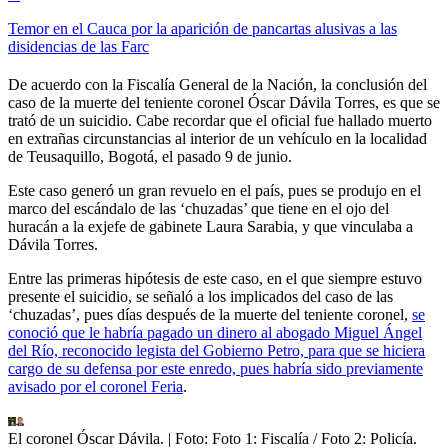
Temor en el Cauca por la aparición de pancartas alusivas a las
disidencias de las Farc
De acuerdo con la Fiscalía General de la Nación, la conclusión del
caso de la muerte del teniente coronel Óscar Dávila Torres, es que se
trató de un suicidio. Cabe recordar que el oficial fue hallado muerto
en extrañas circunstancias al interior de un vehículo en la localidad
de Teusaquillo, Bogotá, el pasado 9 de junio.
Este caso generó un gran revuelo en el país, pues se produjo en el
marco del escándalo de las ‘chuzadas’ que tiene en el ojo del
huracán a la exjefe de gabinete Laura Sarabia, y que vinculaba a
Dávila Torres.
Entre las primeras hipótesis de este caso, en el que siempre estuvo
presente el suicidio, se señaló a los implicados del caso de las
‘chuzadas’, pues días después de la muerte del teniente coronel,
se
conoció que le habría pagado un dinero al abogado Miguel Ángel
del Río, reconocido legista del Gobierno Petro, para que se hiciera
cargo de su defensa por este enredo, pues habría sido previamente
avisado por el coronel Feria
.
El coronel Óscar Dávila.
| Foto:
Foto 1: Fiscalía / Foto 2: Policía.