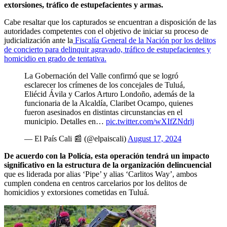
extorsiones, tráfico de estupefacientes y armas.
Cabe resaltar que los capturados se encuentran a disposición de las
autoridades competentes con el objetivo de iniciar su proceso de
judicialización ante la
Fiscalía General de la Nación por los delitos
de concierto para delinquir agravado, tráfico de estupefacientes y
homicidio en grado de tentativa.
La Gobernación del Valle confirmó que se logró
esclarecer los crímenes de los concejales de Tuluá,
Eliécid Ávila y Carlos Arturo Londoño, además de la
funcionaria de la Alcaldía, Claribet Ocampo, quienes
fueron asesinados en distintas circunstancias en el
municipio. Detalles en…
pic.twitter.com/wXIfZNdrlj
— El País Cali 📰 (@elpaiscali)
August 17, 2024
De acuerdo con la Policía, esta operación tendrá un impacto
significativo en la estructura de la organización delincuencial
que es liderada por alias ‘Pipe’ y alias ‘Carlitos Way’, ambos
cumplen condena en centros carcelarios por los delitos de
homicidios y extorsiones cometidas en Tuluá.