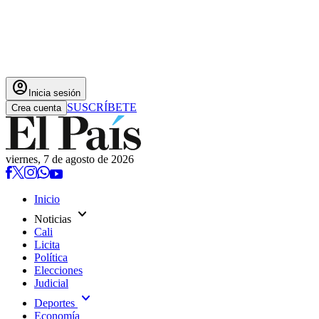
account_circle
Inicia sesión
SUSCRÍBETE
Crea cuenta
viernes, 7 de agosto de 2026
Inicio
expand_more
Noticias
Cali
Licita
Política
Elecciones
Judicial
expand_more
Deportes
Economía