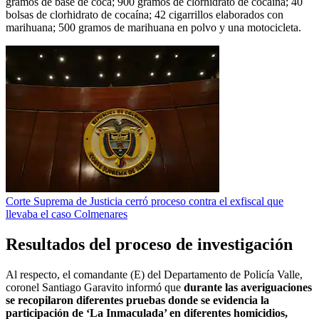
gramos de base de coca; 900 gramos de clorhidrato de cocaína; 40
bolsas de clorhidrato de cocaína; 42 cigarrillos elaborados con
marihuana; 500 gramos de marihuana en polvo y una motocicleta.
Corte Suprema de Justicia cerró proceso contra el exfiscal que
llevaba el caso Colmenares
Resultados del proceso de investigación
Al respecto, el comandante (E) del Departamento de Policía Valle,
coronel Santiago Garavito informó que
durante las averiguaciones
se recopilaron diferentes pruebas donde se evidencia la
participación de ‘La Inmaculada’ en diferentes homicidios,