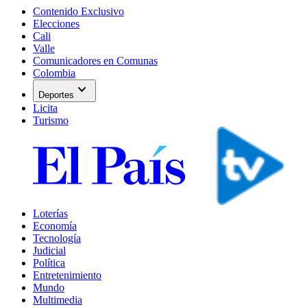
Contenido Exclusivo
Elecciones
Cali
Valle
Comunicadores en Comunas
Colombia
expand_more
Deportes
Licita
Turismo
Loterías
Economía
Tecnología
Judicial
Política
Entretenimiento
Mundo
Multimedia