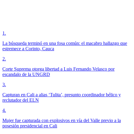
1
.
La búsqueda terminó en una fosa común: el macabro hallazgo que
estremece a Corinto, Cauca
2
.
Corte Suprema otorga libertad a Luis Fernando Velasco por
escandalo de la UNGRD
3
.
Capturan en Cali a alias ‘Tulita’, presunto coordinador bélico y
reclutador del ELN
4
.
Mujer fue capturada con explosivos en vía del Valle previo a la
posesión presidencial en Cali