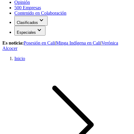
Opinión
500 Empresas
Contenido en Colaboración
expand_more
Clasificados
expand_more
Especiales
Es noticia:
Posesión en Cali
|
Minga Indígena en Cali
|
Verónica
Alcocer
Inicio