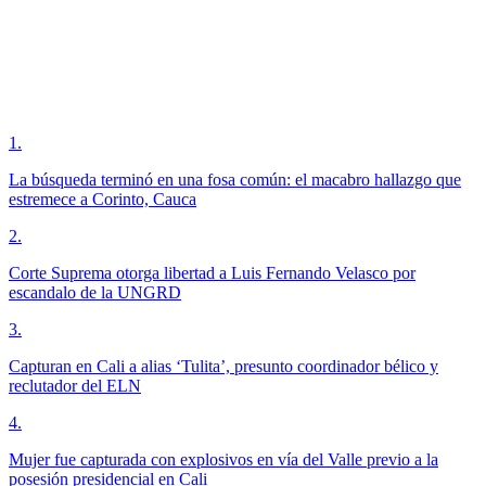
1
.
La búsqueda terminó en una fosa común: el macabro hallazgo que
estremece a Corinto, Cauca
2
.
Corte Suprema otorga libertad a Luis Fernando Velasco por
escandalo de la UNGRD
3
.
Capturan en Cali a alias ‘Tulita’, presunto coordinador bélico y
reclutador del ELN
4
.
Mujer fue capturada con explosivos en vía del Valle previo a la
posesión presidencial en Cali