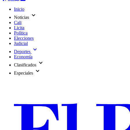
Inicio
expand_more
Noticias
Cali
Licita
Política
Elecciones
Judicial
expand_more
Deportes
Economía
expand_more
Clasificados
expand_more
Especiales