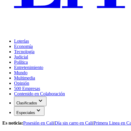
Loterías
Economía
Tecnología
Judicial
Política
Entretenimiento
Mundo
Multimedia
Opinión
500 Empresas
Contenido en Colaboración
expand_more
Clasificados
expand_more
Especiales
Es noticia:
Posesión en Cali
|
Día sin carro en Cali
|
Primera Linea en Ca