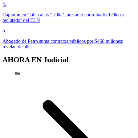
4
.
Capturan en Cali a alias ‘Tulita’, presunto coordinador bélico y
reclutador del ELN
5
.
Abogado de Petro suma contratos públicos por $466 millones:
revelan detalles
AHORA EN
Judicial