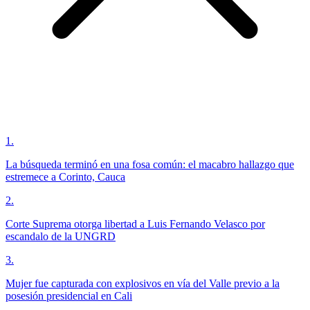
1
.
La búsqueda terminó en una fosa común: el macabro hallazgo que
estremece a Corinto, Cauca
2
.
Corte Suprema otorga libertad a Luis Fernando Velasco por
escandalo de la UNGRD
3
.
Mujer fue capturada con explosivos en vía del Valle previo a la
posesión presidencial en Cali