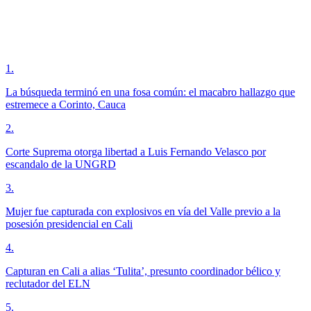
1
.
La búsqueda terminó en una fosa común: el macabro hallazgo que
estremece a Corinto, Cauca
2
.
Corte Suprema otorga libertad a Luis Fernando Velasco por
escandalo de la UNGRD
3
.
Mujer fue capturada con explosivos en vía del Valle previo a la
posesión presidencial en Cali
4
.
Capturan en Cali a alias ‘Tulita’, presunto coordinador bélico y
reclutador del ELN
5
.