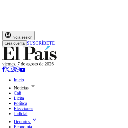
account_circle
Inicia sesión
SUSCRÍBETE
Crea cuenta
viernes, 7 de agosto de 2026
Inicio
expand_more
Noticias
Cali
Licita
Política
Elecciones
Judicial
expand_more
Deportes
Economía