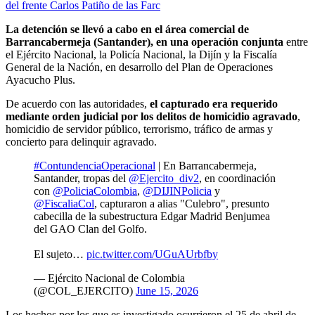
del frente Carlos Patiño de las Farc
La detención se llevó a cabo en el área comercial de
Barrancabermeja (Santander), en una operación conjunta
entre
el Ejército Nacional, la Policía Nacional, la Dijín y la Fiscalía
General de la Nación, en desarrollo del Plan de Operaciones
Ayacucho Plus.
De acuerdo con las autoridades,
el capturado era requerido
mediante orden judicial por los delitos de homicidio agravado
,
homicidio de servidor público, terrorismo, tráfico de armas y
concierto para delinquir agravado.
#ContundenciaOperacional
| En Barrancabermeja,
Santander, tropas del
@Ejercito_div2
, en coordinación
con
@PoliciaColombia
,
@DIJINPolicia
y
@FiscaliaCol
, capturaron a alias "Culebro", presunto
cabecilla de la subestructura Edgar Madrid Benjumea
del GAO Clan del Golfo.
El sujeto…
pic.twitter.com/UGuAUrbfby
— Ejército Nacional de Colombia
(@COL_EJERCITO)
June 15, 2026
Los hechos por los que es investigado ocurrieron el 25 de abril de