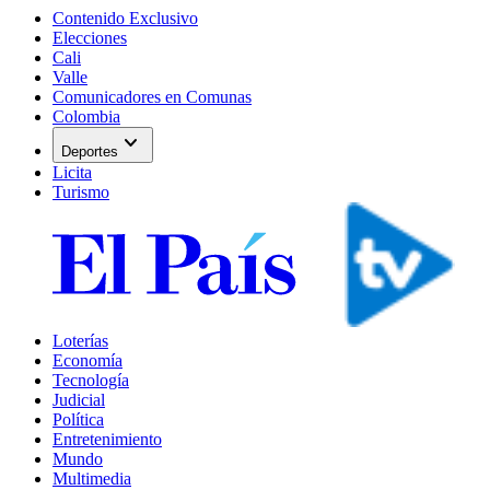
Contenido Exclusivo
Elecciones
Cali
Valle
Comunicadores en Comunas
Colombia
expand_more
Deportes
Licita
Turismo
Loterías
Economía
Tecnología
Judicial
Política
Entretenimiento
Mundo
Multimedia