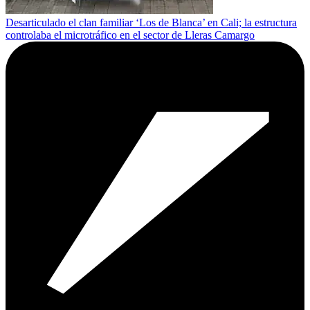
Desarticulado el clan familiar ‘Los de Blanca’ en Cali; la estructura
controlaba el microtráfico en el sector de Lleras Camargo