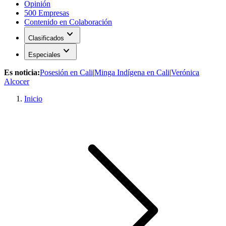
Opinión
500 Empresas
Contenido en Colaboración
expand_more
Clasificados
expand_more
Especiales
Es noticia:
Posesión en Cali
|
Minga Indígena en Cali
|
Verónica
Alcocer
Inicio